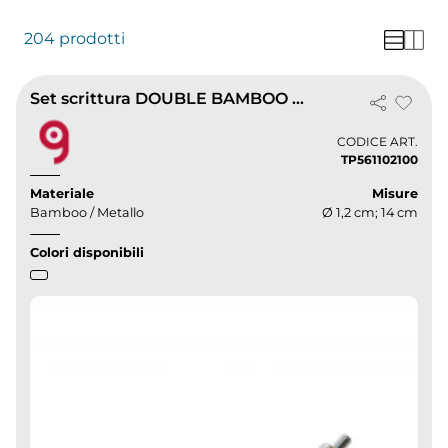
204 prodotti
Set scrittura DOUBLE BAMBOO penna touch e portamina in bambù
CODICE ART.
TP561102100
Materiale
Misure
Bamboo / Metallo
Ø 1,2 cm; 14 cm
Colori disponibili