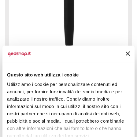
Questo sito web utilizza i cookie
Penna a sfera in metallo sorprende per il suo equilibrio
tra estetica raffinata e funzionalità quotidiana.
Utilizziamo i cookie per personalizzare contenuti ed
Realizzata...
annunci, per fornire funzionalità dei social media e per
analizzare il nostro traffico. Condividiamo inoltre
prezzo da € 0,92
informazioni sul modo in cui utilizzi il nostro sito con i
nostri partner che si occupano di analisi dei dati web,
CALCOLA PREVENTIVO
pubblicità e social media, i quali potrebbero combinarle
con altre informazioni che hai fornito loro o che hanno
raccolto dal tuo utilizzo dei loro servizi.