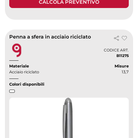
CALCOLA PREVENTIVO
Penna a sfera in acciaio riciclato
CODICE ART.
B11275
Materiale
Misure
Acciaio riciclato
13,7
Colori disponibili