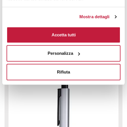
Penna in metallo Prism
Mostra dettagli
CODICE ART.
GME18883
Accetta tutti
Materiale
Misure
Alluminio
Ø 1.3 x 13.7 cm
Personalizza
Colori disponibili
Rifiuta