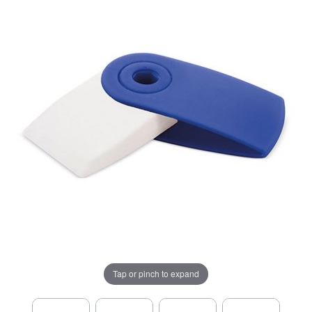
Tap or pinch to expand