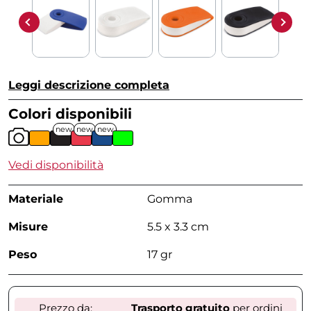
Leggi descrizione completa
Colori disponibili
new
new
new
Vedi disponibilità
Materiale
Gomma
Misure
5.5 x 3.3 cm
Peso
17 gr
Prezzo da:
Trasporto gratuito
per ordini