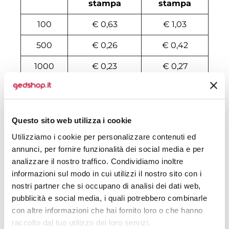
stampa
stampa
100
€ 0,63
€ 1,03
500
€ 0,26
€ 0,42
1000
€ 0,23
€ 0,27
2000
€ 0,21
€ 0,26
3000
€ 0,21
€ 0,26
Questo sito web utilizza i cookie
4000
€ 0,20
€ 0,25
Utilizziamo i cookie per personalizzare contenuti ed
annunci, per fornire funzionalità dei social media e per
5000
€ 0,20
€ 0,25
analizzare il nostro traffico. Condividiamo inoltre
6000
€ 0,20
€ 0,22
informazioni sul modo in cui utilizzi il nostro sito con i
nostri partner che si occupano di analisi dei dati web,
7000
€ 0,20
€ 0,22
pubblicità e social media, i quali potrebbero combinarle
con altre informazioni che hai fornito loro o che hanno
8000
€ 0,20
€ 0,21
raccolto dal tuo utilizzo dei loro servizi.