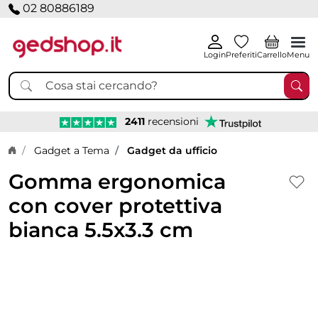
02 80886189
Login
Preferiti
Carrello
Menu
2411
recensioni
Home page
Gadget a Tema
Gadget da ufficio
Gomma ergonomica
con cover protettiva
bianca 5.5x3.3 cm