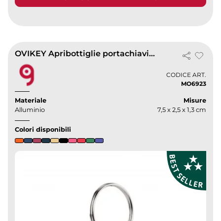
OVIKEY Apribottiglie portachiavi alluminio riciclato lucido 7,5cm
CODICE ART.
MO6923
Materiale
Misure
Alluminio
7,5 x 2,5 x 1,3 cm
Colori disponibili