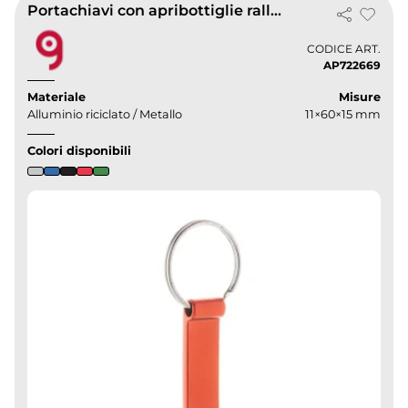
Portachiavi con apribottiglie rallop
CODICE ART.
AP722669
Materiale
Misure
Alluminio riciclato / Metallo
11×60×15 mm
Colori disponibili