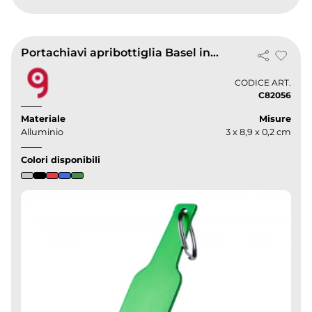
Portachiavi apribottiglia Basel in alluminio, vari colori 14g
CODICE ART.
C82056
Materiale
Misure
Alluminio
3 x 8,9 x 0,2 cm
Colori disponibili