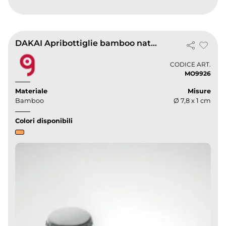
DAKAI Apribottiglie bamboo naturale Ø7,8cm funzione sottobicchiere
CODICE ART.
MO9926
Materiale
Misure
Bamboo
Ø 7,8 x 1 cm
Colori disponibili