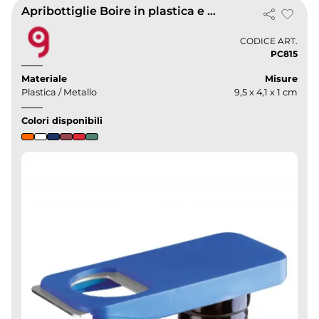
Apribottiglie Boire in plastica e metallo, stampa UV, 9,5 cm
CODICE ART.
PC815
Materiale
Misure
Plastica / Metallo
9,5 x 4,1 x 1 cm
Colori disponibili