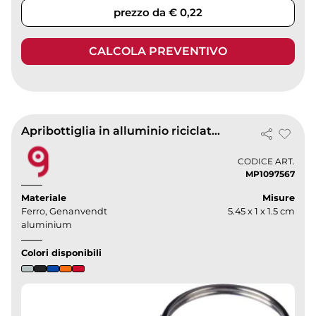
prezzo da € 0,22
CALCOLA PREVENTIVO
Apribottiglia in alluminio riciclato anneliese
CODICE ART.
MP1097567
Materiale
Misure
Ferro, Genanvendt
5.45 x 1 x 1.5 cm
aluminium
Colori disponibili