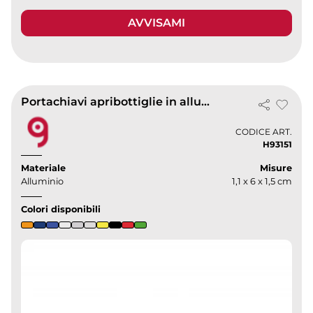
AVVISAMI
Portachiavi apribottiglie in alluminio leggero e compatto
CODICE ART.
H93151
Materiale
Misure
Alluminio
1,1 x 6 x 1,5 cm
Colori disponibili