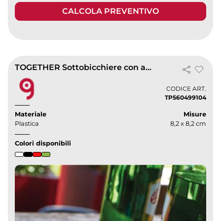
CALCOLA PREVENTIVO
TOGETHER Sottobicchiere con apribottiglie, antiscivolo, 8,2 cm
CODICE ART.
TP560499104
Materiale
Misure
Plastica
8,2 x 8,2 cm
Colori disponibili