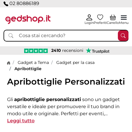
02 80886189
Login
Preferiti
Carrello
Menu
2410
recensioni
Home page
Gadget a Tema
Gadget per la casa
Apribottiglie
Apribottiglie Personalizzati
Gli
apribottiglie personalizzati
sono un gadget
versatile e ideale per promuovere il tuo brand in
modo utile e originale. Perfetti per eventi,
matrimoni, o come gadget per il settore del vino,
Leggi tutto
gli apribottiglie personalizzabili con logo sono