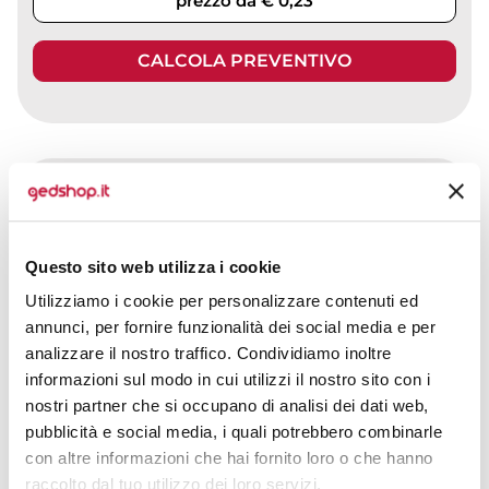
prezzo da € 0,23
CALCOLA PREVENTIVO
TRIFO Cavatappi acciaio inox con lama e apribottiglie
CODICE ART.
KC4268
Questo sito web utilizza i cookie
Materiale
Misure
Utilizziamo i cookie per personalizzare contenuti ed
Acciaio inossidabile /
13,5 x 4 x 1,3 cm
annunci, per fornire funzionalità dei social media e per
Plastica
analizzare il nostro traffico. Condividiamo inoltre
Colori disponibili
informazioni sul modo in cui utilizzi il nostro sito con i
nostri partner che si occupano di analisi dei dati web,
pubblicità e social media, i quali potrebbero combinarle
con altre informazioni che hai fornito loro o che hanno
raccolto dal tuo utilizzo dei loro servizi.