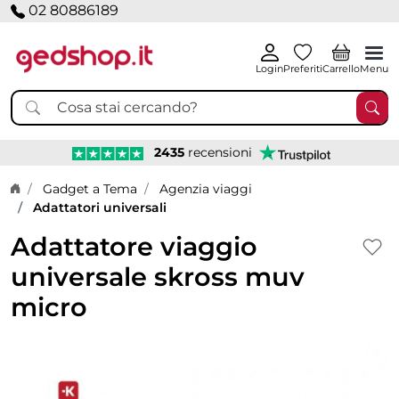
02 80886189
Login
Preferiti
Carrello
Menu
2435
recensioni
Home page
Gadget a Tema
Agenzia viaggi
Adattatori universali
Adattatore viaggio
universale skross muv
micro