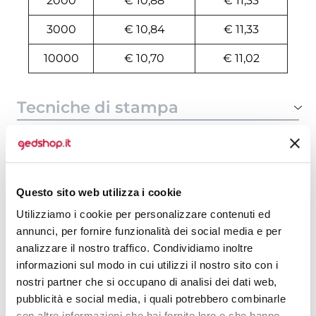
2000
€ 10,88
€ 11,33
3000
€ 10,84
€ 11,33
10000
€ 10,70
€ 11,02
Tecniche di stampa
Area di personalizzazione
Domande e risposte
Questo sito web utilizza i cookie
Utilizziamo i cookie per personalizzare contenuti ed
annunci, per fornire funzionalità dei social media e per
Prodotti alternativi
analizzare il nostro traffico. Condividiamo inoltre
informazioni sul modo in cui utilizzi il nostro sito con i
nostri partner che si occupano di analisi dei dati web,
pubblicità e social media, i quali potrebbero combinarle
con altre informazioni che hai fornito loro o che hanno