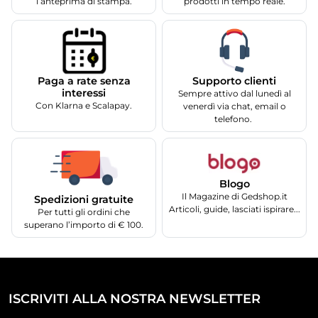
l’anteprima di stampa.
prodotti in tempo reale.
Supporto clienti
Paga a rate senza
interessi
Sempre attivo dal lunedì al
Con Klarna e Scalapay.
venerdì via chat, email o
telefono.
Blogo
Il Magazine di Gedshop.it
Spedizioni gratuite
Articoli, guide, lasciati ispirare...
Per tutti gli ordini che
superano l’importo di € 100.
ISCRIVITI ALLA NOSTRA NEWSLETTER