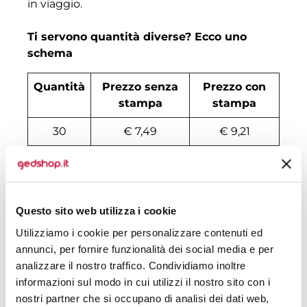
in viaggio.
Ti servono quantità diverse? Ecco uno
schema
Quantità
Prezzo senza
Prezzo con
stampa
stampa
30
€ 7,49
€ 9,21
60
€ 6,61
€ 8,82
90
€ 6,03
€ 8,04
Questo sito web utilizza i cookie
120
€ 5,74
€ 7,78
Utilizziamo i cookie per personalizzare contenuti ed
240
€ 5,59
€ 7,61
annunci, per fornire funzionalità dei social media e per
analizzare il nostro traffico. Condividiamo inoltre
300
€ 5,43
€ 7,22
informazioni sul modo in cui utilizzi il nostro sito con i
nostri partner che si occupano di analisi dei dati web,
600
€ 5,27
€ 6,96