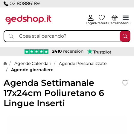
02 80886189
Login
Preferiti
Carrello
Menu
2410
recensioni
Home page
Agende Calendari
Agende Personalizzate
Agende giornaliere
Agenda Settimanale
17x24cm Poliuretano 6
Lingue Inserti