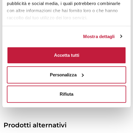
pubblicità e social media, i quali potrebbero combinarle
1200
€ 5,07
€ 6,39
con altre informazioni che hai fornito loro o che hanno
raccolto dal tuo utilizzo dei loro servizi.
1500
€ 5,03
€ 6,34
3000
€ 4,93
€ 6,08
Mostra dettagli
10000
€ 4,68
€ 5,86
Accetta tutti
Tecniche di stampa
Personalizza
Area di personalizzazione
Rifiuta
Domande e risposte
Prodotti alternativi