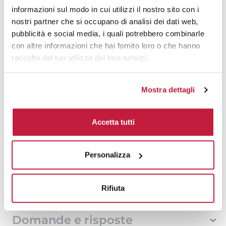
1000
€ 0,88
€ 1,29
informazioni sul modo in cui utilizzi il nostro sito con i
nostri partner che si occupano di analisi dei dati web,
1500
€ 0,86
€ 1,28
pubblicità e social media, i quali potrebbero combinarle
con altre informazioni che hai fornito loro o che hanno
2000
€ 0,85
€ 1,26
raccolto dal tuo utilizzo dei loro servizi.
3000
€ 0,84
€ 1,24
Mostra dettagli
4000
€ 0,83
€ 1,23
500
€ 0,94
€ 1,46
Accetta tutti
10000
€ 0,80
€ 1,08
Personalizza
Tecniche di stampa
Rifiuta
Area di personalizzazione
Domande e risposte