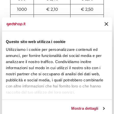
1000
€ 2,10
€ 2,50
2000
€ 2,05
€ 2,39
3000
€ 1,81
€ 2,13
4000
€ 1,80
€ 2,08
Questo sito web utilizza i cookie
Utilizziamo i cookie per personalizzare contenuti ed
5000
€ 1,68
€ 1,94
annunci, per fornire funzionalità dei social media e per
6000
€ 1,66
€ 1,92
analizzare il nostro traffico. Condividiamo inoltre
informazioni sul modo in cui utilizzi il nostro sito con i
7000
€ 1,66
€ 1,91
nostri partner che si occupano di analisi dei dati web,
pubblicità e social media, i quali potrebbero combinarle
8000
€ 1,65
€ 1,90
con altre informazioni che hai fornito loro o che hanno
raccolto dal tuo utilizzo dei loro servizi.
10000
€ 1,58
€ 1,80
Mostra dettagli
Tecniche di stampa