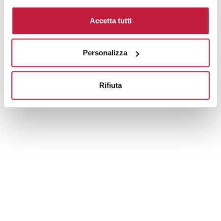
Domande e risposte
Accetta tutti
Personalizza
Prodotti alternativi
Rifiuta