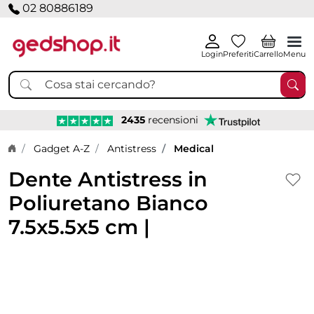
02 80886189
Login
Preferiti
Carrello
Menu
2435
recensioni
Home page
Gadget A-Z
Antistress
Medical
Dente Antistress in
Poliuretano Bianco
7.5x5.5x5 cm |