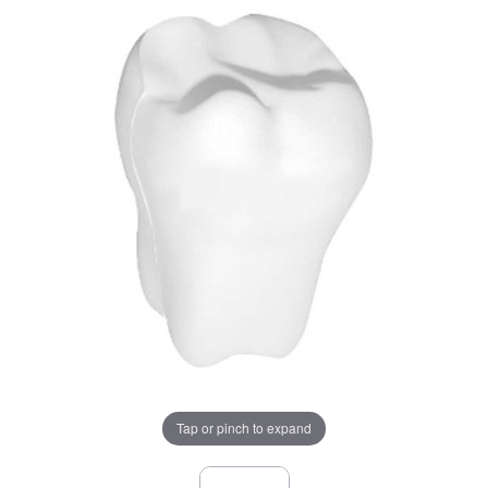
Tap or pinch to expand