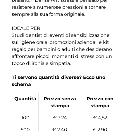
brillanti, il Dente Antistress è pensato per
resistere a numerose pressioni e tornare
sempre alla sua forma originale.
IDEALE PER
Studi dentistici, eventi di sensibilizzazione
sull’igiene orale, promozioni aziendali e kit
regalo per bambini o adulti che desiderano
affrontare piccoli momenti di stress con un
tocco di ironia e simpatia.
Ti servono quantità diverse? Ecco uno
schema
Quantità
Prezzo senza
Prezzo con
stampa
stampa
100
€ 3,74
€ 4,52
500
€ 2,40
€ 2,90