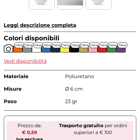
Leggi descrizione completa
Colori disponibili
new
new
new
new
new
new
new
new
new
new
new
new
Vedi disponibilità
Materiale
Poliuretano
Misure
Ø 6 cm
Peso
23 gr
Prezzo da:
Trasporto gratuito
per ordini
€ 0,59
superiori a € 100
Iva esclusa