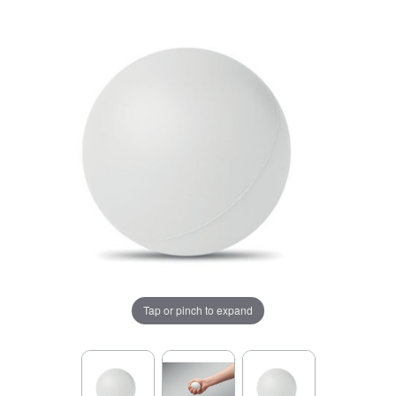
Tap or pinch to expand