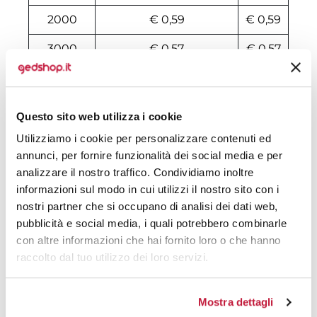
2000
€ 0,59
€ 0,59
3000
€ 0,57
€ 0,57
4000
€ 0,55
€ 0,55
5000
€ 0,55
€ 0,55
Questo sito web utilizza i cookie
6000
€ 0,55
€ 0,55
Utilizziamo i cookie per personalizzare contenuti ed
annunci, per fornire funzionalità dei social media e per
7000
€ 0,55
€ 0,55
analizzare il nostro traffico. Condividiamo inoltre
informazioni sul modo in cui utilizzi il nostro sito con i
8000
€ 0,53
€ 0,53
nostri partner che si occupano di analisi dei dati web,
10000
€ 0,52
€ 0,52
pubblicità e social media, i quali potrebbero combinarle
con altre informazioni che hai fornito loro o che hanno
raccolto dal tuo utilizzo dei loro servizi.
Tecniche di stampa
Mostra dettagli
Area di personalizzazione