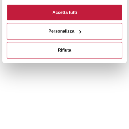
Domande e risposte
Accetta tutti
Personalizza
Prodotti alternativi
Rifiuta