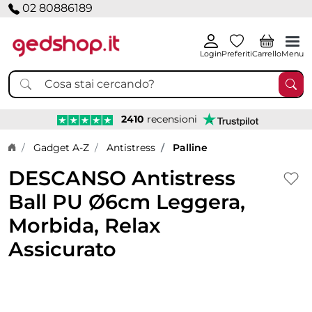
02 80886189
Login
Preferiti
Carrello
Menu
2410
recensioni
Home page
Gadget A-Z
Antistress
Palline
DESCANSO Antistress
Ball PU Ø6cm Leggera,
Morbida, Relax
Assicurato