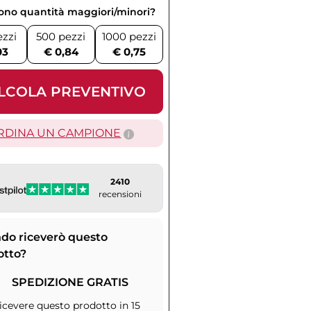
vono quantità maggiori/minori?
ezzi
500 pezzi
1000 pezzi
03
€ 0,84
€ 0,75
LCOLA PREVENTIVO
RDINA UN CAMPIONE
2410
recensioni
do riceverò questo
otto?
SPEDIZIONE GRATIS
icevere questo prodotto in 15