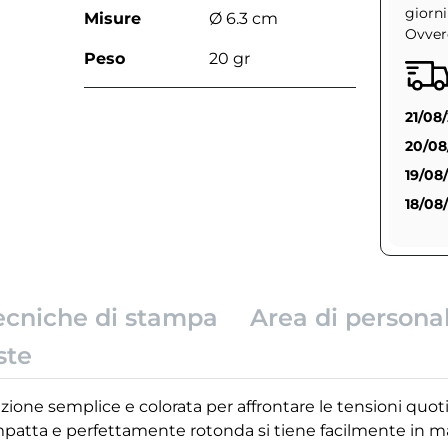
giorni
Misure
Ø 6.3 cm
Ovvero
Peso
20 gr
21/08
20/08
19/08
18/08
ecniche di stampa
Area di persona
ste
uzione semplice e colorata per affrontare le tensioni quo
ompatta e perfettamente rotonda si tiene facilmente in ma