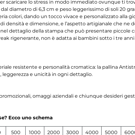
per scaricare lo stress in modo immediato ovunque ti trovi
 dal diametro di 6,3 cm e peso leggerissimo di soli 20 gra
leria colori, dando un tocco vivace e personalizzato alla 
e di densità e dimensione, e l’aspetto artigianale che ne 
e nel dettaglio della stampa che può presentare piccole cr
eak rigenerante, non è adatta ai bambini sotto i tre anni
le resistente e personalità cromatica: la pallina Antist
leggerezza e unicità in ogni dettaglio.
 promozionali, omaggi aziendali e chiunque desideri gestir
rse? Ecco uno schema
0
500
1000
2000
3000
4000
5000
600