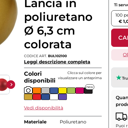
Lancia in
Ti ser
poliuretano
100 p
€ 1,
Ø 6,3 cm
CA
colorata
O
CODICE ART.
BUL102100
Leggi descrizione completa
Colori
Clicca sul colore per
visualizzare un anteprima
disponibili
new
Quan
prod
Vedi disponibilità
Materiale
Poliuretano
Puoi r