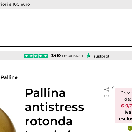
iori a 100 euro
2410
recensioni
Palline
Pallina
Prez
da:
antistress
€ 0,
Iva
rotonda
esclu