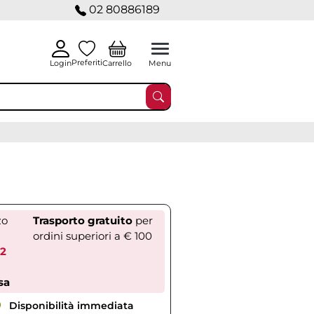
02 80886189
Preferiti
Carrello
Login
Menu
zo
Trasporto gratuito
per
ordini superiori a € 100
72
sa
Disponibilità immediata