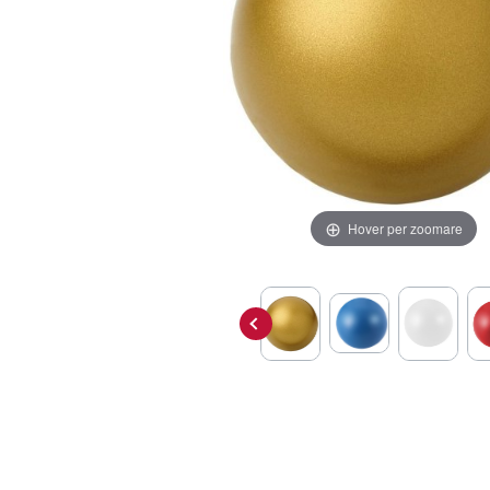
Hover per zoomare