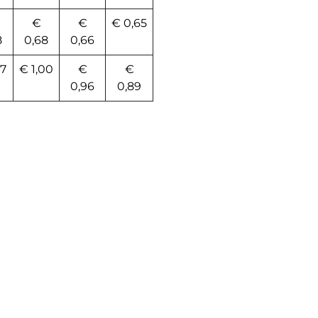
€
€
€ 0,65
8
0,68
0,66
07
€ 1,00
€
€
0,96
0,89