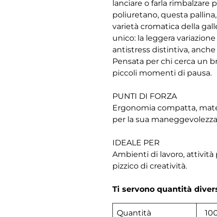
lanciare o farla rimbalzare 
poliuretano, questa pallina,
varietà cromatica della gal
unico: la leggera variazion
antistress distintiva, anch
Pensata per chi cerca un br
piccoli momenti di pausa.
PUNTI DI FORZA
Ergonomia compatta, materia
per la sua maneggevolezza, 
IDEALE PER
Ambienti di lavoro, attività
pizzico di creatività.
Ti servono quantità dive
Quantità
10