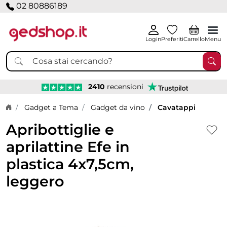
02 80886189
Login
Preferiti
Carrello
Menu
2410
recensioni
Home page
Gadget a Tema
Gadget da vino
Cavatappi
Apribottiglie e
aprilattine Efe in
plastica 4x7,5cm,
leggero