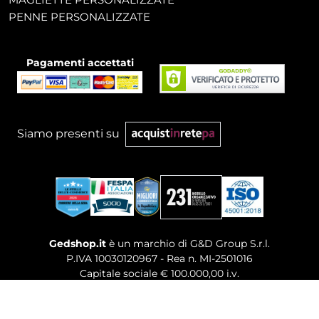
PENNE PERSONALIZZATE
Pagamenti accettati
Siamo presenti su
Gedshop.it
è un marchio di G&D Group S.r.l.
P.IVA 10030120967 - Rea n. MI-2501016
Capitale sociale € 100.000,00 i.v.
Sede legale, Uffici Commerciali: Via Giuseppe Govone,
14 - 20154 Milano (MI)
Tel. 02 80886189
-
Mail. commerciale@gedshop.it