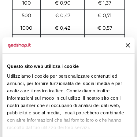
100
€ 0,90
€ 1,37
500
€ 0,47
€ 0,71
1000
€ 0,42
€ 0,57
2000
€ 0,42
€ 0,53
3000
€ 0,41
€ 0,49
4000
€ 0,41
€ 0,47
Questo sito web utilizza i cookie
Utilizziamo i cookie per personalizzare contenuti ed
5000
€ 0,40
€ 0,45
annunci, per fornire funzionalità dei social media e per
6000
€ 0,40
€ 0,44
analizzare il nostro traffico. Condividiamo inoltre
informazioni sul modo in cui utilizzi il nostro sito con i
7000
€ 0,39
€ 0,44
nostri partner che si occupano di analisi dei dati web,
pubblicità e social media, i quali potrebbero combinarle
8000
€ 0,39
€ 0,42
con altre informazioni che hai fornito loro o che hanno
raccolto dal tuo utilizzo dei loro servizi.
10000
€ 0,38
€ 0,41