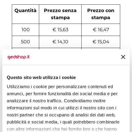
Quantità
Prezzo senza
Prezzo con
stampa
stampa
100
€ 15,63
€ 16,47
500
€ 14,10
€ 15,04
1000
€ 12,92
€ 14,19
2000
€ 12,82
€ 13,83
Questo sito web utilizza i cookie
3000
€ 12,80
€ 13,69
Utilizziamo i cookie per personalizzare contenuti ed
4000
€ 12,79
€ 13,54
annunci, per fornire funzionalità dei social media e per
analizzare il nostro traffico. Condividiamo inoltre
5000
€ 12,76
€ 13,47
informazioni sul modo in cui utilizzi il nostro sito con i
6000
€ 12,74
€ 13,44
nostri partner che si occupano di analisi dei dati web,
pubblicità e social media, i quali potrebbero combinarle
7000
€ 12,73
€ 13,43
con altre informazioni che hai fornito loro o che hanno