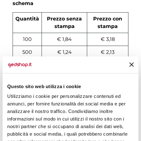
schema
Quantità
Prezzo senza
Prezzo con
stampa
stampa
100
€ 1,84
€ 3,18
500
€ 1,24
€ 2,13
1000
€ 1,19
€ 1,94
2000
€ 1,14
€ 1,71
Questo sito web utilizza i cookie
3000
€ 1,13
€ 1,67
Utilizziamo i cookie per personalizzare contenuti ed
4000
€ 1,11
€ 1,57
annunci, per fornire funzionalità dei social media e per
analizzare il nostro traffico. Condividiamo inoltre
5000
€ 1,07
€ 1,50
informazioni sul modo in cui utilizzi il nostro sito con i
nostri partner che si occupano di analisi dei dati web,
6000
€ 1,06
€ 1,47
pubblicità e social media, i quali potrebbero combinarle