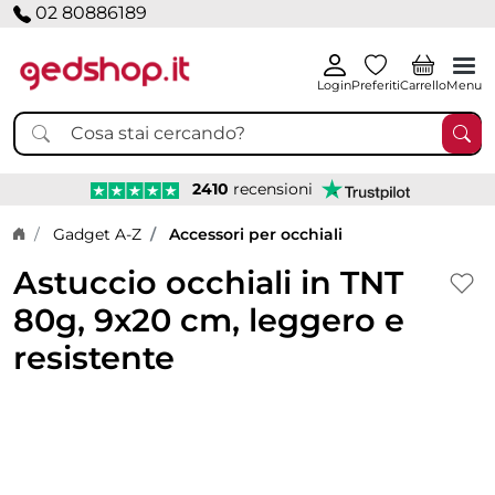
02 80886189
Login
Preferiti
Carrello
Menu
2410
recensioni
Home page
Gadget A-Z
Accessori per occhiali
Astuccio occhiali in TNT
80g, 9x20 cm, leggero e
resistente