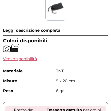
Leggi descrizione completa
Colori disponibili
new
Vedi disponibilità
Materiale
TNT
Misure
9 x 20 cm
Peso
6 gr
Prezzo da:
Trasporto gratuito
per ordini