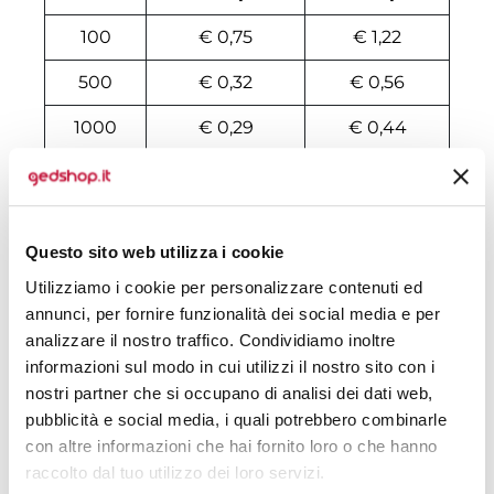
100
€ 0,75
€ 1,22
500
€ 0,32
€ 0,56
1000
€ 0,29
€ 0,44
2000
€ 0,29
€ 0,40
3000
€ 0,29
€ 0,37
Questo sito web utilizza i cookie
4000
€ 0,29
€ 0,35
Utilizziamo i cookie per personalizzare contenuti ed
5000
€ 0,29
€ 0,34
annunci, per fornire funzionalità dei social media e per
analizzare il nostro traffico. Condividiamo inoltre
6000
€ 0,29
€ 0,33
informazioni sul modo in cui utilizzi il nostro sito con i
nostri partner che si occupano di analisi dei dati web,
7000
€ 0,28
€ 0,33
pubblicità e social media, i quali potrebbero combinarle
8000
€ 0,28
€ 0,31
con altre informazioni che hai fornito loro o che hanno
raccolto dal tuo utilizzo dei loro servizi.
10000
€ 0,27
€ 0,30