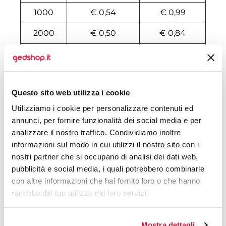
1000
€ 0,54
€ 0,99
2000
€ 0,50
€ 0,84
3000
€ 0,49
€ 0,82
4000
€ 0,48
€ 0,76
Questo sito web utilizza i cookie
5000
€ 0,45
€ 0,71
Utilizziamo i cookie per personalizzare contenuti ed
6000
€ 0,44
€ 0,69
annunci, per fornire funzionalità dei social media e per
analizzare il nostro traffico. Condividiamo inoltre
7000
€ 0,43
€ 0,67
informazioni sul modo in cui utilizzi il nostro sito con i
nostri partner che si occupano di analisi dei dati web,
8000
€ 0,43
€ 0,66
pubblicità e social media, i quali potrebbero combinarle
10000
€ 0,43
€ 0,61
con altre informazioni che hai fornito loro o che hanno
raccolto dal tuo utilizzo dei loro servizi.
Tecniche di stampa
Mostra dettagli