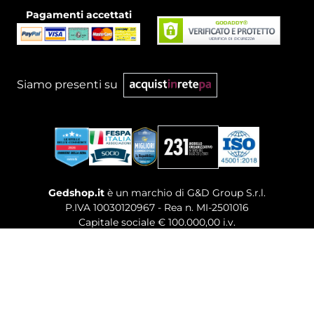
Pagamenti accettati
Siamo presenti su
Gedshop.it
è un marchio di G&D Group S.r.l.
P.IVA 10030120967 - Rea n. MI-2501016
Capitale sociale € 100.000,00 i.v.
Sede legale, Uffici Commerciali: Via Giuseppe Govone,
14 - 20154 Milano (MI)
Tel. 02 80886189
-
Mail. commerciale@gedshop.it
© 2026 GEDSHOP. ALL RIGHTS RESERVED.