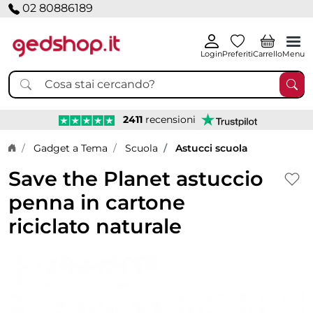
02 80886189
Login
Preferiti
Carrello
Menu
2411
recensioni
Home page
Gadget a Tema
Scuola
Astucci scuola
Save the Planet astuccio
penna in cartone
riciclato naturale