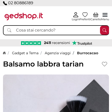
02 80886189
Login
Preferiti
Carrello
Menu
2411
recensioni
Home page
Gadget a Tema
Agenzia viaggi
Burrocacao
Balsamo labbra tarian