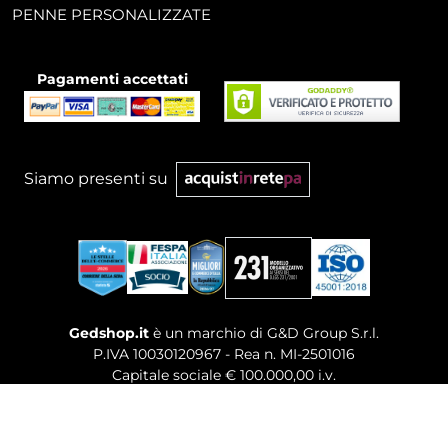
PENNE PERSONALIZZATE
Pagamenti accettati
Siamo presenti su
Gedshop.it
è un marchio di G&D Group S.r.l.
P.IVA 10030120967 - Rea n. MI-2501016
Capitale sociale € 100.000,00 i.v.
Sede legale, Uffici Commerciali: Via Giuseppe Govone,
14 - 20154 Milano (MI)
Tel. 02 80886189
-
Mail. commerciale@gedshop.it