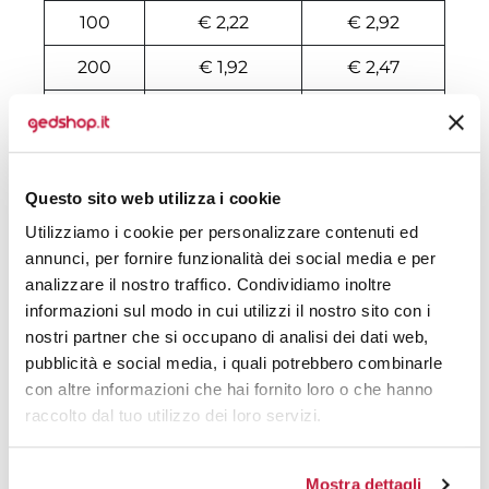
100
€ 2,22
€ 2,92
200
€ 1,92
€ 2,47
500
€ 1,67
€ 1,99
1000
€ 1,37
€ 1,64
Questo sito web utilizza i cookie
1500
€ 1,32
€ 1,59
Utilizziamo i cookie per personalizzare contenuti ed
2000
€ 1,22
€ 1,48
annunci, per fornire funzionalità dei social media e per
analizzare il nostro traffico. Condividiamo inoltre
3000
€ 1,21
€ 1,45
informazioni sul modo in cui utilizzi il nostro sito con i
5000
€ 1,19
€ 1,39
nostri partner che si occupano di analisi dei dati web,
pubblicità e social media, i quali potrebbero combinarle
10000
€ 1,14
€ 1,24
con altre informazioni che hai fornito loro o che hanno
raccolto dal tuo utilizzo dei loro servizi.
Tecniche di stampa
Mostra dettagli