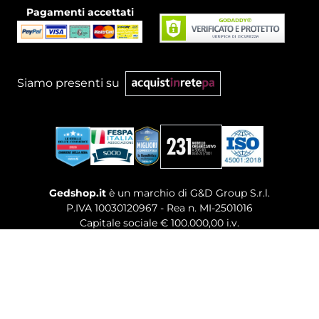
Pagamenti accettati
Siamo presenti su
Gedshop.it
è un marchio di G&D Group S.r.l.
P.IVA 10030120967 - Rea n. MI-2501016
Capitale sociale € 100.000,00 i.v.
Sede legale, Uffici Commerciali: Via Giuseppe Govone,
14 - 20154 Milano (MI)
Tel. 02 80886189
-
Mail. commerciale@gedshop.it
© 2026 GEDSHOP. ALL RIGHTS RESERVED.