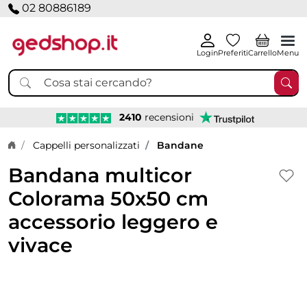
02 80886189
Login
Preferiti
Carrello
Menu
2410
recensioni
Home page
Cappelli personalizzati
Bandane
Bandana multicor
Colorama 50x50 cm
accessorio leggero e
vivace