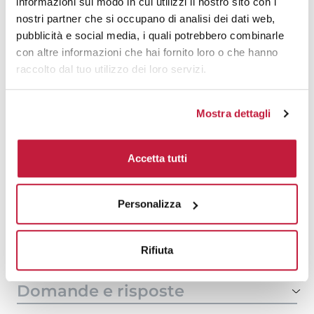
informazioni sul modo in cui utilizzi il nostro sito con i
nostri partner che si occupano di analisi dei dati web,
1000
€ 12,58
€ 15,40
pubblicità e social media, i quali potrebbero combinarle
con altre informazioni che hai fornito loro o che hanno
1500
€ 12,42
€ 15,08
raccolto dal tuo utilizzo dei loro servizi.
2000
€ 12,27
€ 15,00
3000
€ 12,12
€ 14,91
Mostra dettagli
5000
€ 12,12
€ 14,83
Accetta tutti
10000
€ 12,04
€ 14,59
Personalizza
Tecniche di stampa
Rifiuta
Area di personalizzazione
Domande e risposte