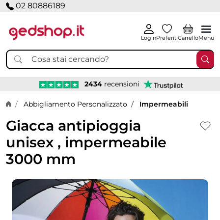
02 80886189
Login
Preferiti
Carrello
Menu
2434
recensioni
Home page
Abbigliamento Personalizzato
Impermeabili
Giacca antipioggia
unisex , impermeabile
3000 mm