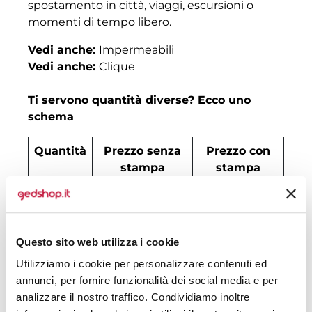
spostamento in città, viaggi, escursioni o
momenti di tempo libero.
Vedi anche:
Impermeabili
Vedi anche:
Clique
Ti servono quantità diverse? Ecco uno
schema
Quantità
Prezzo senza
Prezzo con
stampa
stampa
30
€ 17,24
€ 21,68
50
€ 17,01
€ 19,26
Questo sito web utilizza i cookie
100
€ 15,06
€ 17,65
Utilizziamo i cookie per personalizzare contenuti ed
annunci, per fornire funzionalità dei social media e per
200
€ 14,60
€ 17,01
analizzare il nostro traffico. Condividiamo inoltre
500
€ 13,82
€ 16,04