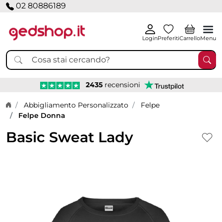
02 80886189
Login
Preferiti
Carrello
Menu
2435
recensioni
Home page
Abbigliamento Personalizzato
Felpe
Felpe Donna
Basic Sweat Lady