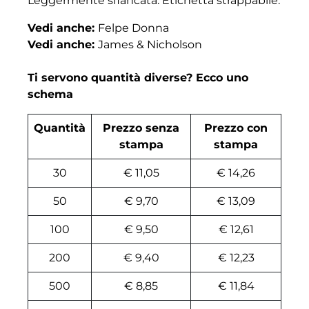
Leggermente sfiancata. Etichetta strappabile.
Vedi anche:
Felpe Donna
Vedi anche:
James & Nicholson
Ti servono quantità diverse? Ecco uno
schema
Quantità
Prezzo senza
Prezzo con
stampa
stampa
30
€ 11,05
€ 14,26
50
€ 9,70
€ 13,09
100
€ 9,50
€ 12,61
200
€ 9,40
€ 12,23
500
€ 8,85
€ 11,84