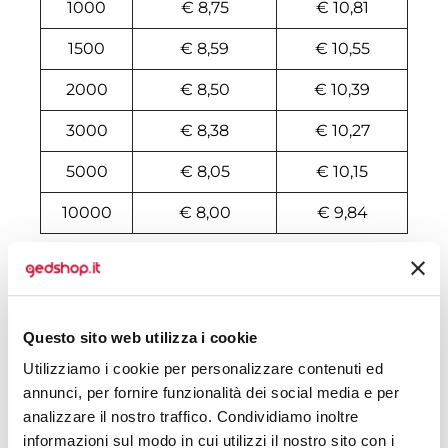
1000
€ 8,75
€ 10,81
1500
€ 8,59
€ 10,55
2000
€ 8,50
€ 10,39
3000
€ 8,38
€ 10,27
5000
€ 8,05
€ 10,15
10000
€ 8,00
€ 9,84
Tecniche di stampa
Area di personalizzazione
Questo sito web utilizza i cookie
Utilizziamo i cookie per personalizzare contenuti ed
Domande e risposte
annunci, per fornire funzionalità dei social media e per
analizzare il nostro traffico. Condividiamo inoltre
informazioni sul modo in cui utilizzi il nostro sito con i