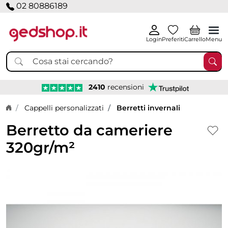
02 80886189
Login
Preferiti
Carrello
Menu
2410
recensioni
Home page
Cappelli personalizzati
Berretti invernali
Berretto da cameriere
320gr/m²