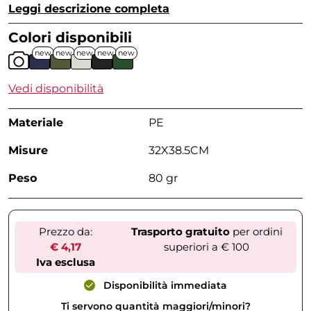
Leggi descrizione completa
Colori disponibili
new
new
new
new
new
Vedi disponibilità
Materiale
PE
Misure
32X38.5CM
Peso
80 gr
Prezzo da:
Trasporto gratuito
per ordini
€ 4,17
superiori a € 100
Iva esclusa
Disponibilità immediata
Ti servono quantità maggiori/minori?