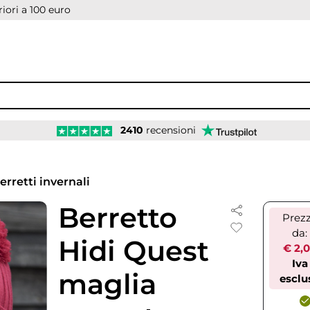
iori a 100 euro
2410
recensioni
erretti invernali
Berretto
Prez
da:
Hidi Quest
€ 2,
Iva
maglia
esclu