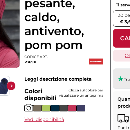
pesante,
Ti ser
caldo,
30 pe
€ 3,
antivento,
CA
pom pom
O
CODICE ART.
R369X
Leggi descrizione completa
Colori
Clicca sul colore per
visualizzare un anteprima
disponibili
Quan
prod
Vedi disponibilità
Puoi r