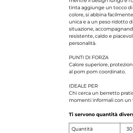
mentre il design lungo e l
tinta aggiunge un tocco di s
colore, si abbina facilmente 
unica e a un peso ridotto d
situazione, accompagnandot
resistente, caldo e piacevo
personalità.
PUNTI DI FORZA
Calore superiore, protezione
al pom pom coordinato.
IDEALE PER
Chi cerca un berretto pratico
momenti informali con un t
Ti servono quantità dive
Quantità
30