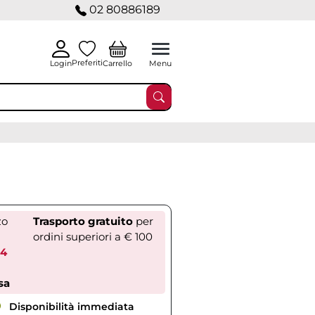
02 80886189
Preferiti
Carrello
Login
Menu
zo
Trasporto gratuito
per
ordini superiori a € 100
04
sa
Disponibilità immediata