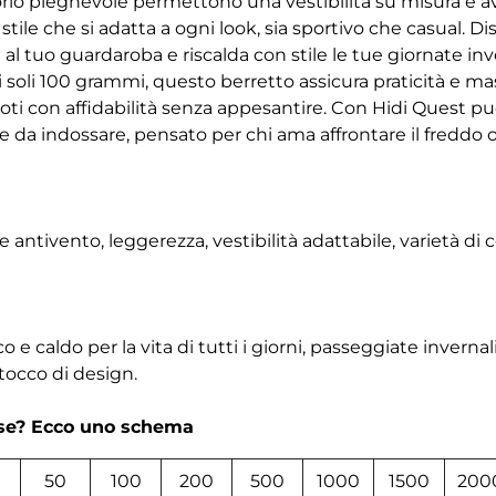
’orlo pieghevole permettono una vestibilità su misura e 
tile che si adatta a ogni look, sia sportivo che casual. Dis
al tuo guardaroba e riscalda con stile le tue giornate inver
i soli 100 grammi, questo berretto assicura praticità e 
i con affidabilità senza appesantire. Con Hidi Quest pu
le da indossare, pensato per chi ama affrontare il freddo
 antivento, leggerezza, vestibilità adattabile, varietà di 
 e caldo per la vita di tutti i giorni, passeggiate invernali,
occo di design.
rse? Ecco uno schema
50
100
200
500
1000
1500
200