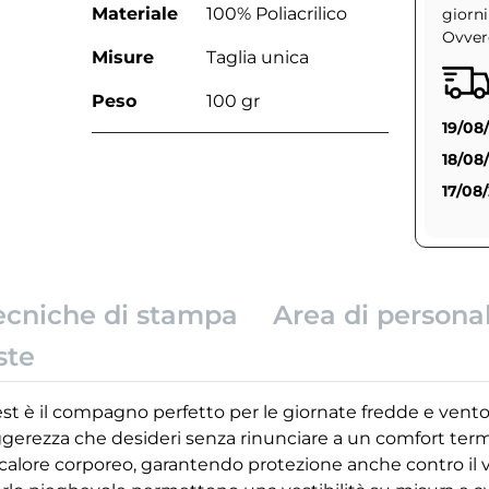
Materiale
100% Poliacrilico
giorni
Ovvero
Misure
Taglia unica
Peso
100 gr
19/08
18/08
17/08
ecniche di stampa
Area di persona
ste
st è il compagno perfetto per le giornate fredde e ventos
a leggerezza che desideri senza rinunciare a un comfort te
l calore corporeo, garantendo protezione anche contro il