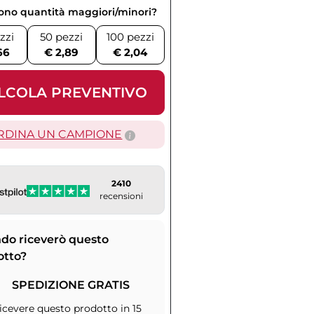
vono quantità maggiori/minori?
zzi
50 pezzi
100 pezzi
66
€ 2,89
€ 2,04
LCOLA PREVENTIVO
RDINA UN CAMPIONE
2410
recensioni
do riceverò questo
otto?
SPEDIZIONE GRATIS
icevere questo prodotto in 15