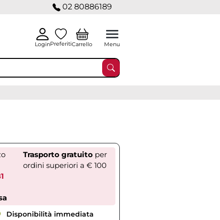
02 80886189
Preferiti
Carrello
Login
Menu
zo
Trasporto gratuito
per
ordini superiori a € 100
81
sa
Disponibilità immediata