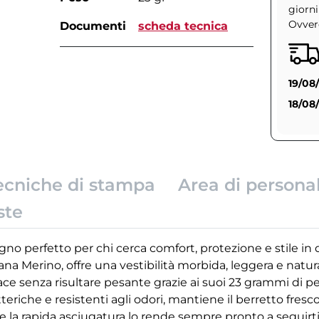
giorni
Ovvero
Documenti
scheda tecnica
19/08
18/08
ecniche di stampa
Area di persona
ste
no perfetto per chi cerca comfort, protezione e stile in
ana Merino, offre una vestibilità morbida, leggera e natur
ace senza risultare pesante grazie ai suoi 23 grammi di pe
teriche e resistenti agli odori, mantiene il berretto fres
e la rapida asciugatura lo rende sempre pronto a seguirti 