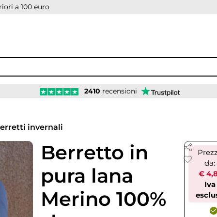
iori a 100 euro
2410
recensioni
erretti invernali
Berretto in
Prez
da:
pura lana
€ 4,
Iva
Merino 100%
esclu