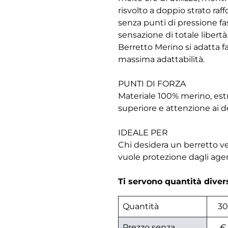
risvolto a doppio strato raf
senza punti di pressione fas
sensazione di totale libertà.
Berretto Merino si adatta f
massima adattabilità.
PUNTI DI FORZA
Materiale 100% merino, est
superiore e attenzione ai de
IDEALE PER
Chi desidera un berretto ver
vuole protezione dagli agent
Ti servono quantità dive
Quantità
30
Prezzo senza
€