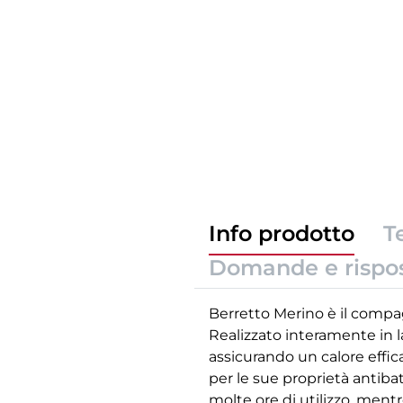
Info prodotto
T
Domande e rispo
Berretto Merino è il compag
Realizzato interamente in l
assicurando un calore effic
per le sue proprietà antibat
molte ore di utilizzo, mentr