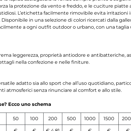
forza la protezione da vento e freddo, e le cuciture piatt
tidiosi. L’etichetta facilmente rimovibile evita irritazion
 Disponibile in una selezione di colori ricercati dalla galle
acilmente a ogni outfit outdoor o urbano, con una taglia 
rema leggerezza, proprietà antiodore e antibatteriche, a
ttagli nella confezione e nelle finiture.
satile adatto sia allo sport che all’uso quotidiano, parti
i atmosferici senza rinunciare al comfort e allo stile.
rse? Ecco uno schema
50
100
200
500
1000
1500
200
€
€
€ 4,81
€
€
€
€