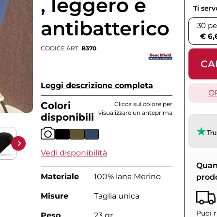
, leggero e
Ti ser
antibatterico
30 pe
€ 6,
CODICE ART.
B370
CA
Leggi descrizione completa
O
Colori
Clicca sul colore per
visualizzare un anteprima
disponibili
Vedi disponibilità
Quan
Materiale
100% lana Merino
prod
Misure
Taglia unica
Puoi r
Peso
23 gr