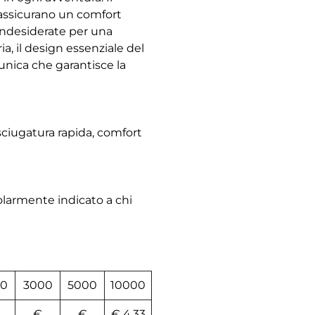
e assicurano un comfort
i indesiderate per una
ria, il design essenziale del
unica che garantisce la
sciugatura rapida, comfort
colarmente indicato a chi
0
3000
5000
10000
€
€
€ 4,33