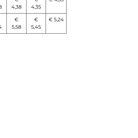
8
4,38
4,35
€
€
€ 5,24
4
5,58
5,45