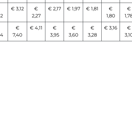
€
€ 3,12
€
€ 2,17
€ 1,97
€ 1,81
€
€
82
2,27
1,80
1,7
€
€
€ 4,11
€
€
€
€ 3,16
€
54
7,40
3,95
3,60
3,28
3,1