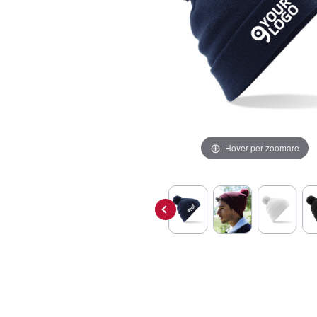
Hover per zoomare