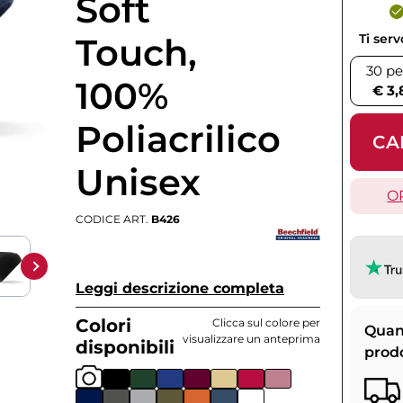
Soft
Touch,
Ti ser
30 pe
100%
€ 3,
Poliacrilico
CA
Unisex
O
CODICE ART.
B426
Leggi descrizione completa
Colori
Clicca sul colore per
Quan
visualizzare un anteprima
disponibili
prod