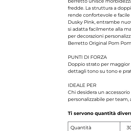
berretto unisce morbidezza
fredde. La struttura a dopp
rende confortevole e facile
Dusky Pink, entrambe nuove e
si adatta facilmente alla ma
per decorazioni personalizza
Berretto Original Pom Pom,
PUNTI DI FORZA
Doppio strato per maggior i
dettagli tono su tono e prati
IDEALE PER
Chi desidera un accessorio 
personalizzabile per team, 
Ti servono quantità dive
Quantità
3