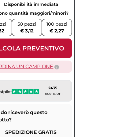
Disponibilità immediata
vono quantità maggiori/minori?
zzi
50 pezzi
100 pezzi
82
€ 3,12
€ 2,27
LCOLA PREVENTIVO
RDINA UN CAMPIONE
2435
recensioni
do riceverò questo
otto?
SPEDIZIONE GRATIS