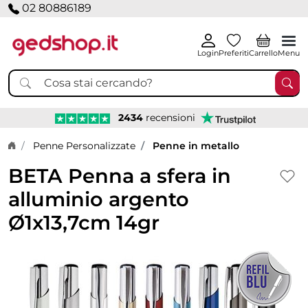
02 80886189
Login
Preferiti
Carrello
Menu
2434
recensioni
Home page
Penne Personalizzate
Penne in metallo
BETA Penna a sfera in
alluminio argento
Ø1x13,7cm 14gr