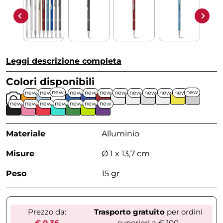
Leggi descrizione completa
Colori disponibili
new
new
new
new
new
new
new
new
new
new
new
new
new
new
new
new
new
new
new
Materiale
Alluminio
Misure
Ø 1 x 13,7 cm
Peso
15 gr
Prezzo da:
Trasporto gratuito
per ordini
€ 0,36
superiori a € 100