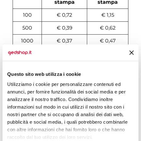
stampa
stampa
100
€ 0,72
€ 1,15
500
€ 0,39
€ 0,62
1000
€ 0,37
€ 0,47
2000
€ 0,36
€ 0,46
3000
€ 0,36
€ 0,44
Questo sito web utilizza i cookie
4000
€ 0,35
€ 0,43
Utilizziamo i cookie per personalizzare contenuti ed
annunci, per fornire funzionalità dei social media e per
5000
€ 0,35
€ 0,42
analizzare il nostro traffico. Condividiamo inoltre
6000
€ 0,35
€ 0,41
informazioni sul modo in cui utilizzi il nostro sito con i
nostri partner che si occupano di analisi dei dati web,
7000
€ 0,35
€ 0,39
pubblicità e social media, i quali potrebbero combinarle
con altre informazioni che hai fornito loro o che hanno
8000
€ 0,35
€ 0,39
raccolto dal tuo utilizzo dei loro servizi.