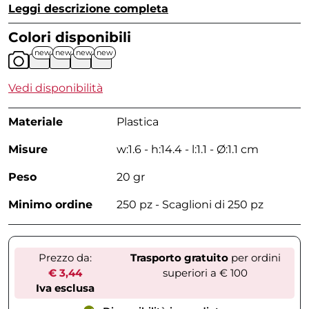
Leggi descrizione completa
Colori disponibili
new
new
new
new
Vedi disponibilità
Materiale
Plastica
Misure
w:1.6 - h:14.4 - l:1.1 - Ø:1.1 cm
Peso
20 gr
Minimo ordine
250 pz - Scaglioni di 250 pz
Prezzo da:
Trasporto gratuito
per ordini
€ 3,44
superiori a € 100
Iva esclusa