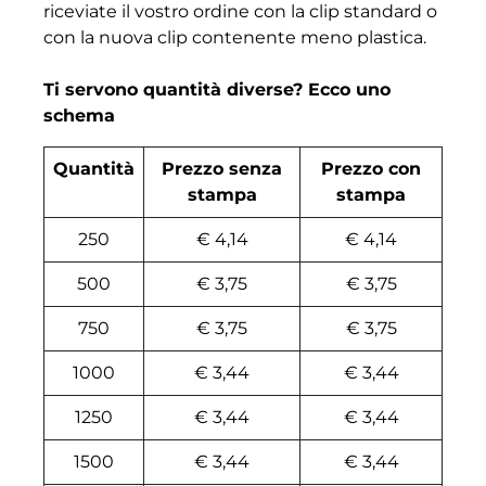
riceviate il vostro ordine con la clip standard o
con la nuova clip contenente meno plastica.
Ti servono quantità diverse? Ecco uno
schema
Quantità
Prezzo senza
Prezzo con
stampa
stampa
250
€ 4,14
€ 4,14
500
€ 3,75
€ 3,75
750
€ 3,75
€ 3,75
1000
€ 3,44
€ 3,44
1250
€ 3,44
€ 3,44
1500
€ 3,44
€ 3,44