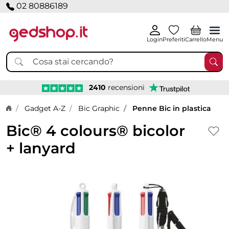
02 80886189
Login
Preferiti
Carrello
Menu
2410
recensioni
Home page
Gadget A-Z
Bic Graphic
Penne Bic in plastica
Bic® 4 colours® bicolor
+ lanyard