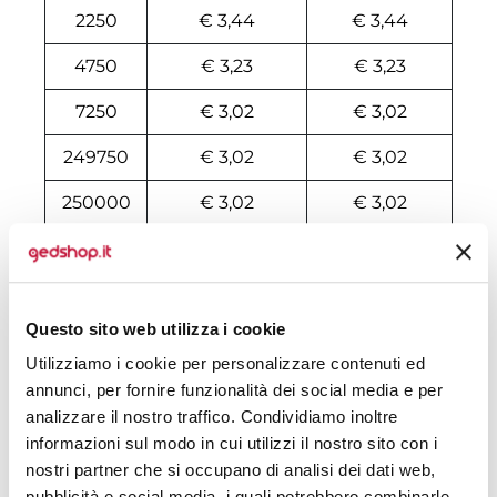
2250
€ 3,44
€ 3,44
4750
€ 3,23
€ 3,23
7250
€ 3,02
€ 3,02
249750
€ 3,02
€ 3,02
250000
€ 3,02
€ 3,02
Tecniche di stampa
Questo sito web utilizza i cookie
Domande e risposte
Utilizziamo i cookie per personalizzare contenuti ed
annunci, per fornire funzionalità dei social media e per
analizzare il nostro traffico. Condividiamo inoltre
Prodotti alternativi
informazioni sul modo in cui utilizzi il nostro sito con i
nostri partner che si occupano di analisi dei dati web,
pubblicità e social media, i quali potrebbero combinarle