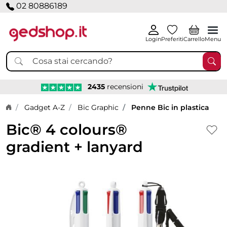
02 80886189
Login
Preferiti
Carrello
Menu
2435
recensioni
Home page
Gadget A-Z
Bic Graphic
Penne Bic in plastica
Bic® 4 colours®
gradient + lanyard