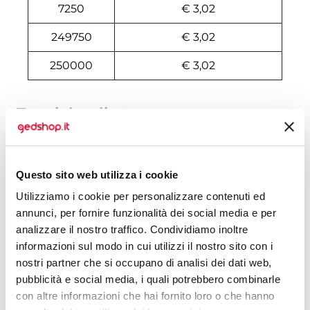
7250
€ 3,02
249750
€ 3,02
250000
€ 3,02
Tecniche di stampa
Domande e risposte
Questo sito web utilizza i cookie
Utilizziamo i cookie per personalizzare contenuti ed
Prodotti alternativi
annunci, per fornire funzionalità dei social media e per
analizzare il nostro traffico. Condividiamo inoltre
informazioni sul modo in cui utilizzi il nostro sito con i
nostri partner che si occupano di analisi dei dati web,
pubblicità e social media, i quali potrebbero combinarle
con altre informazioni che hai fornito loro o che hanno