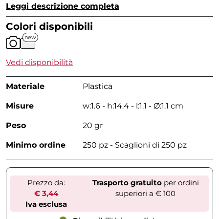
Leggi descrizione completa
Colori disponibili
new
Vedi disponibilità
Materiale
Plastica
Misure
w:1.6 - h:14.4 - l:1.1 - Ø:1.1 cm
Peso
20 gr
Minimo ordine
250 pz - Scaglioni di 250 pz
Prezzo da:
Trasporto gratuito
per ordini
€ 3,44
superiori a € 100
Iva esclusa