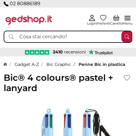
02 80886189
Login
Preferiti
Carrello
Menu
2410
recensioni
Home page
Gadget A-Z
Bic Graphic
Penne Bic in plastica
Bic® 4 colours® pastel +
lanyard