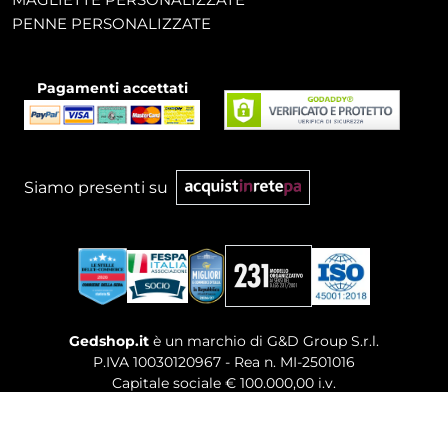
PENNE PERSONALIZZATE
Pagamenti accettati
Siamo presenti su
Gedshop.it
è un marchio di G&D Group S.r.l.
P.IVA 10030120967 - Rea n. MI-2501016
Capitale sociale € 100.000,00 i.v.
Sede legale, Uffici Commerciali: Via Giuseppe Govone,
14 - 20154 Milano (MI)
Tel. 02 80886189
-
Mail. commerciale@gedshop.it