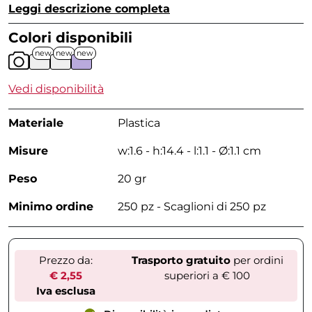
Leggi descrizione completa
Colori disponibili
new
new
new
Vedi disponibilità
Materiale
Plastica
Misure
w:1.6 - h:14.4 - l:1.1 - Ø:1.1 cm
Peso
20 gr
Minimo ordine
250 pz - Scaglioni di 250 pz
Prezzo da:
Trasporto gratuito
per ordini
€ 2,55
superiori a € 100
Iva esclusa