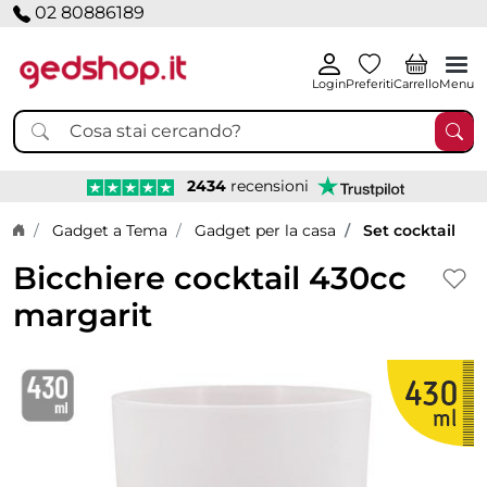
02 80886189
Login
Preferiti
Carrello
Menu
2434
recensioni
Home page
Gadget a Tema
Gadget per la casa
Set cocktail
Bicchiere cocktail 430cc
margarit