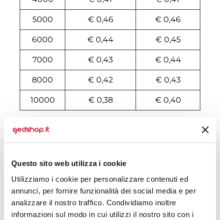
5000
€ 0,46
€ 0,46
6000
€ 0,44
€ 0,45
7000
€ 0,43
€ 0,44
8000
€ 0,42
€ 0,43
10000
€ 0,38
€ 0,40
Tecniche di stampa
Area di personalizzazione
Questo sito web utilizza i cookie
Utilizziamo i cookie per personalizzare contenuti ed
Domande e risposte
annunci, per fornire funzionalità dei social media e per
analizzare il nostro traffico. Condividiamo inoltre
informazioni sul modo in cui utilizzi il nostro sito con i