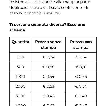
resistenza alla trazione e alla maggior parte
degli acidi, oltre a un basso coefficiente di
assorbimento dell'umidità.
Ti servono quantità diverse? Ecco uno
schema
Quantità
Prezzo senza
Prezzo con
stampa
stampa
100
€ 0,74
€ 1,64
500
€ 0,60
€ 0,91
1000
€ 0,54
€ 0,65
2000
€ 0,53
€ 0,54
3000
€ 0,48
€ 0,49
4000
€ 0,47
€ 0,47