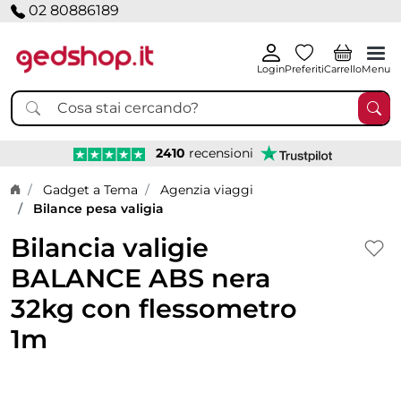
02 80886189
Login
Preferiti
Carrello
Menu
2410
recensioni
Home page
Gadget a Tema
Agenzia viaggi
Bilance pesa valigia
Bilancia valigie
BALANCE ABS nera
32kg con flessometro
1m