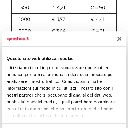
500
€ 4,21
€ 4,90
1000
€ 3,77
€ 4,41
2000
€ 3,64
€ 4,21
3000
€ 3,64
€ 4,14
4000
€ 3,64
€ 4,09
Questo sito web utilizza i cookie
5000
€ 3,58
€ 4,02
Utilizziamo i cookie per personalizzare contenuti ed
annunci, per fornire funzionalità dei social media e per
6000
€ 3,58
€ 4,02
analizzare il nostro traffico. Condividiamo inoltre
informazioni sul modo in cui utilizzi il nostro sito con i
7000
€ 3,58
€ 3,96
nostri partner che si occupano di analisi dei dati web,
8000
€ 3,52
€ 3,90
pubblicità e social media, i quali potrebbero combinarle
con altre informazioni che hai fornito loro o che hanno
10000
€ 3,45
€ 3,83
raccolto dal tuo utilizzo dei loro servizi.