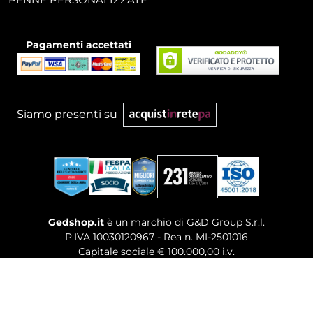
Pagamenti accettati
Siamo presenti su
Gedshop.it
è un marchio di G&D Group S.r.l.
P.IVA 10030120967 - Rea n. MI-2501016
Capitale sociale € 100.000,00 i.v.
Sede legale, Uffici Commerciali: Via Giuseppe Govone,
14 - 20154 Milano (MI)
Tel. 02 80886189
-
Mail. commerciale@gedshop.it