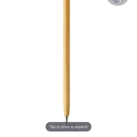
Tap or pinch to expand