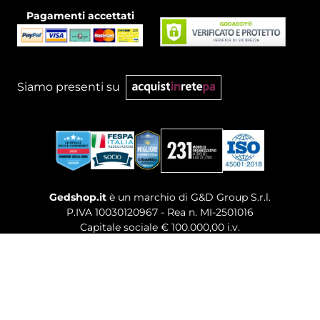
Pagamenti accettati
Siamo presenti su
Gedshop.it
è un marchio di G&D Group S.r.l.
P.IVA 10030120967 - Rea n. MI-2501016
Capitale sociale € 100.000,00 i.v.
Sede legale, Uffici Commerciali: Via Giuseppe Govone,
14 - 20154 Milano (MI)
Tel. 02 80886189
-
Mail. commerciale@gedshop.it
© 2026 GEDSHOP. ALL RIGHTS RESERVED.