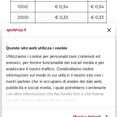
1000
€ 0,34
€ 0,34
2000
€ 0,33
€ 0,33
3000
€ 0,33
€ 0,33
4000
€ 0,32
€ 0,32
Questo sito web utilizza i cookie
5000
€ 0,32
€ 0,32
Utilizziamo i cookie per personalizzare contenuti ed
6000
€ 0,32
€ 0,32
annunci, per fornire funzionalità dei social media e per
analizzare il nostro traffico. Condividiamo inoltre
7000
€ 0,32
€ 0,32
informazioni sul modo in cui utilizzi il nostro sito con i
nostri partner che si occupano di analisi dei dati web,
8000
€ 0,32
€ 0,32
pubblicità e social media, i quali potrebbero combinarle
10000
€ 0,30
€ 0,30
con altre informazioni che hai fornito loro o che hanno
raccolto dal tuo utilizzo dei loro servizi.
Tecniche di stampa
Mostra dettagli