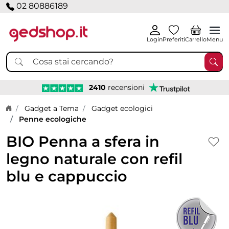
02 80886189
Login
Preferiti
Carrello
Menu
2410
recensioni
Home page
Gadget a Tema
Gadget ecologici
Penne ecologiche
BIO Penna a sfera in
legno naturale con refil
blu e cappuccio