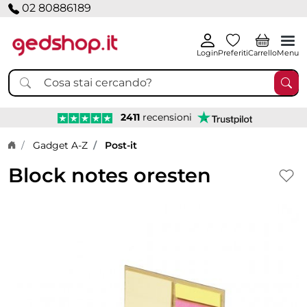
02 80886189
Login
Preferiti
Carrello
Menu
2411
recensioni
Home page
Gadget A-Z
Post-it
Block notes oresten