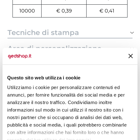
10000
€ 0,39
€ 0,41
Tecniche di stampa
Area di personalizzazione
Domande e risposte
Questo sito web utilizza i cookie
Utilizziamo i cookie per personalizzare contenuti ed
Prodotti alternativi
annunci, per fornire funzionalità dei social media e per
analizzare il nostro traffico. Condividiamo inoltre
informazioni sul modo in cui utilizzi il nostro sito con i
nostri partner che si occupano di analisi dei dati web,
pubblicità e social media, i quali potrebbero combinarle
con altre informazioni che hai fornito loro o che hanno
raccolto dal tuo utilizzo dei loro servizi.