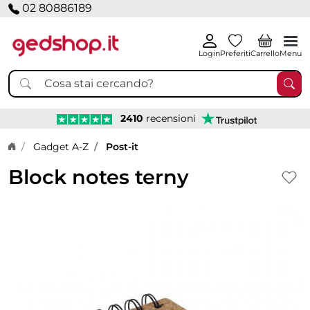
02 80886189
Login
Preferiti
Carrello
Menu
2410
recensioni
Home page
Gadget A-Z
Post-it
Block notes terny