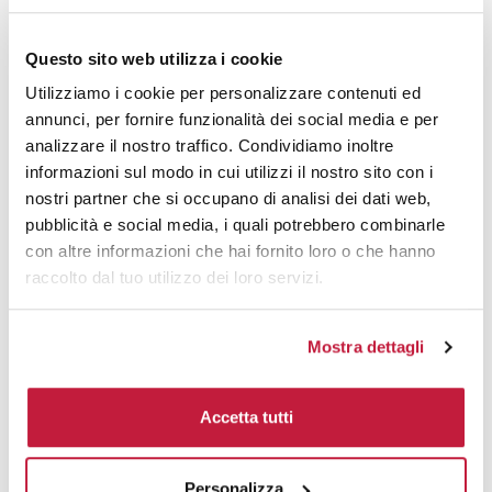
3000
€ 11,78
€ 14,11
5000
€ 11,42
€ 13,93
Questo sito web utilizza i cookie
Utilizziamo i cookie per personalizzare contenuti ed
10000
€ 11,37
€ 13,54
annunci, per fornire funzionalità dei social media e per
analizzare il nostro traffico. Condividiamo inoltre
informazioni sul modo in cui utilizzi il nostro sito con i
Tecniche di stampa
nostri partner che si occupano di analisi dei dati web,
pubblicità e social media, i quali potrebbero combinarle
Area di personalizzazione
con altre informazioni che hai fornito loro o che hanno
raccolto dal tuo utilizzo dei loro servizi.
Domande e risposte
Mostra dettagli
Prodotti alternativi
Accetta tutti
Personalizza