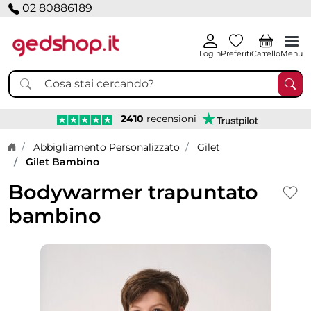
02 80886189
Login
Preferiti
Carrello
Menu
2410
recensioni
Home page
Abbigliamento Personalizzato
Gilet
Gilet Bambino
Bodywarmer trapuntato
bambino