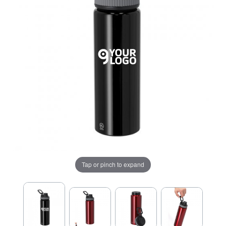
Tap or pinch to expand