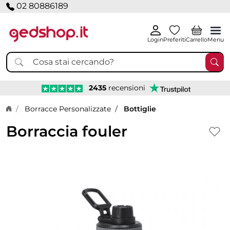
02 80886189
Login
Preferiti
Carrello
Menu
2435
recensioni
Home page
Borracce Personalizzate
Bottiglie
Borraccia fouler