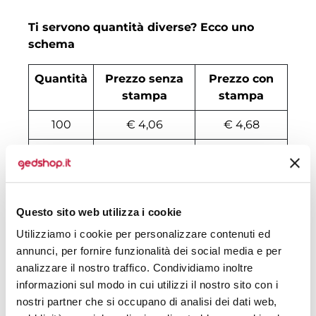
Ti servono quantità diverse? Ecco uno
schema
Quantità
Prezzo senza
Prezzo con
stampa
stampa
100
€ 4,06
€ 4,68
500
€ 3,24
€ 3,61
1000
€ 2,89
€ 3,32
2000
€ 2,84
€ 3,17
Questo sito web utilizza i cookie
Utilizziamo i cookie per personalizzare contenuti ed
3000
€ 2,81
€ 3,10
annunci, per fornire funzionalità dei social media e per
analizzare il nostro traffico. Condividiamo inoltre
4000
€ 2,77
€ 3,03
informazioni sul modo in cui utilizzi il nostro sito con i
5000
€ 2,77
€ 2,96
nostri partner che si occupano di analisi dei dati web,