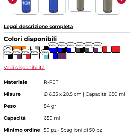
Leggi descrizione completa
Colori disponibili
new
new
new
new
new
new
new
new
new
new
new
Vedi disponibilità
Materiale
R-PET
Misure
Ø 6,35 x 20.5 cm | Capacità: 650 ml
Peso
84 gr
Capacità
650 ml
Minimo ordine
50 pz - Scaglioni di 50 pz