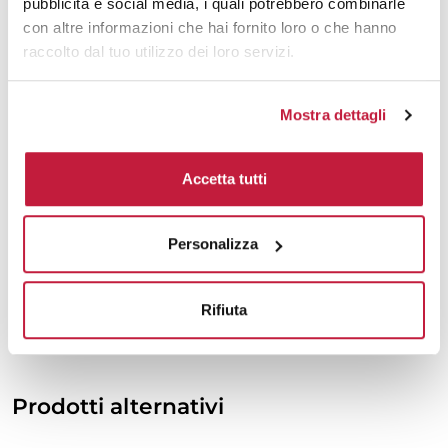
pubblicità e social media, i quali potrebbero combinarle
6000
€ 2,76
€ 2,94
con altre informazioni che hai fornito loro o che hanno
raccolto dal tuo utilizzo dei loro servizi.
7000
€ 2,74
€ 2,93
8000
€ 2,73
€ 2,91
Mostra dettagli
10000
€ 2,70
€ 2,88
Accetta tutti
Tecniche di stampa
Personalizza
Area di personalizzazione
Domande e risposte
Rifiuta
Prodotti alternativi