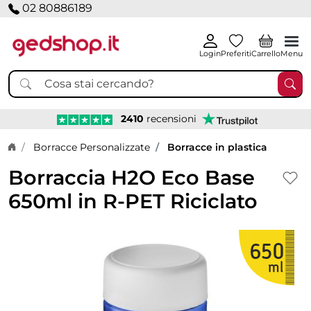
02 80886189
Login
Preferiti
Carrello
Menu
2410
recensioni
Home page
Borracce Personalizzate
Borracce in plastica
Borraccia H2O Eco Base
650ml in R-PET Riciclato