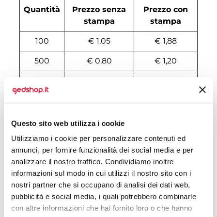
Quantità
Prezzo senza
Prezzo con
stampa
stampa
100
€ 1,05
€ 1,88
500
€ 0,80
€ 1,20
1000
€ 0,75
€ 0,99
2000
€ 0,73
€ 0,97
3000
€ 0,72
€ 0,96
Questo sito web utilizza i cookie
Utilizziamo i cookie per personalizzare contenuti ed
4000
€ 0,71
€ 0,94
annunci, per fornire funzionalità dei social media e per
5000
€ 0,71
€ 0,93
analizzare il nostro traffico. Condividiamo inoltre
informazioni sul modo in cui utilizzi il nostro sito con i
6000
€ 0,70
€ 0,91
nostri partner che si occupano di analisi dei dati web,
pubblicità e social media, i quali potrebbero combinarle
7000
€ 0,70
€ 0,89
con altre informazioni che hai fornito loro o che hanno