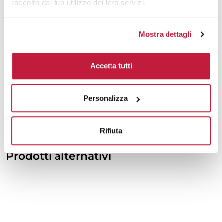
8000
€ 0,70
€ 0,88
raccolto dal tuo utilizzo dei loro servizi.
10000
€ 0,66
€ 0,86
Mostra dettagli
Tecniche di stampa
Accetta tutti
Area di personalizzazione
Personalizza
Domande e risposte
Rifiuta
Prodotti alternativi