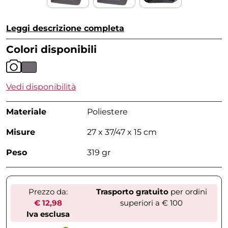
Leggi descrizione completa
Colori disponibili
Vedi disponibilità
Materiale
Poliestere
Misure
27 x 37/47 x 15 cm
Peso
319 gr
Prezzo da:
Trasporto gratuito
per ordini
€ 12,98
superiori a € 100
Iva esclusa