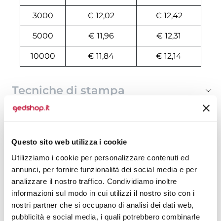
3000
€ 12,02
€ 12,42
5000
€ 11,96
€ 12,31
10000
€ 11,84
€ 12,14
Tecniche di stampa
Area di personalizzazione
Domande e risposte
Questo sito web utilizza i cookie
Utilizziamo i cookie per personalizzare contenuti ed
annunci, per fornire funzionalità dei social media e per
analizzare il nostro traffico. Condividiamo inoltre
Prodotti alternativi
informazioni sul modo in cui utilizzi il nostro sito con i
nostri partner che si occupano di analisi dei dati web,
pubblicità e social media, i quali potrebbero combinarle