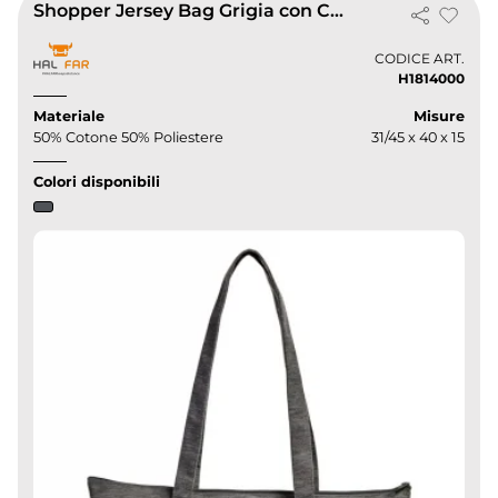
Shopper Jersey Bag Grigia con Chiusura Zip e Manici Lunghi
CODICE ART.
H1814000
Materiale
Misure
50% Cotone 50% Poliestere
31/45 x 40 x 15
Colori disponibili