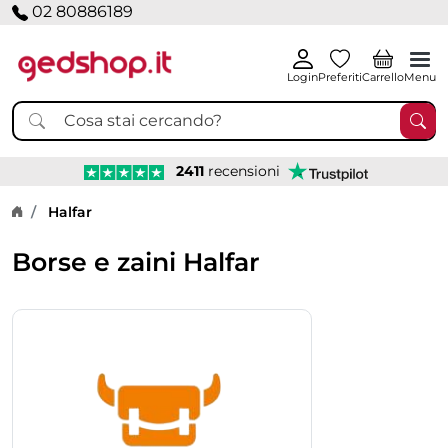
02 80886189
Login
Preferiti
Carrello
Menu
2411
recensioni
Home page
Halfar
Borse e zaini Halfar