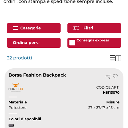
ordini, con stampa e spedizione sempre incluse.
Categorie
Filtri
Consegna express
Ordina per
32 prodotti
Borsa Fashion Backpack
CODICE ART.
H1813070
Materiale
Misure
Poliestere
27 x 37/47 x 15 cm
Colori disponibili