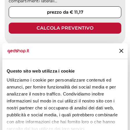
compartimenti laterali...
prezzo da € 11,17
CALCOLA PREVENTIVO
Zaino SOLUTION
Questo sito web utilizza i cookie
CODICE ART.
H1813355
Utilizziamo i cookie per personalizzare contenuti ed
annunci, per fornire funzionalità dei social media e per
Materiale
Misure
analizzare il nostro traffico. Condividiamo inoltre
Poliestere
28 x 43 x 11 cm
informazioni sul modo in cui utilizzi il nostro sito con i
Colori disponibili
nostri partner che si occupano di analisi dei dati web,
pubblicità e social media, i quali potrebbero combinarle
con altre informazioni che hai fornito loro o che hanno
raccolto dal tuo utilizzo dei loro servizi.