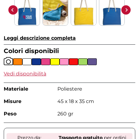
Leggi descrizione completa
Colori disponibili
Vedi disponibilità
Materiale
Poliestere
Misure
45 x 18 x 35 cm
Peso
260 gr
Prezzo da:
Trasporto gratuito
per ordini