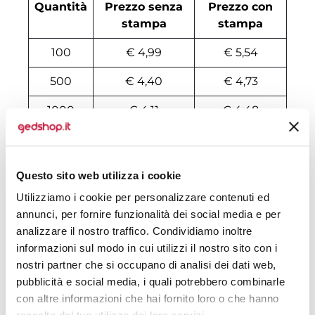
Quantità
Prezzo senza
Prezzo con
stampa
stampa
100
€ 4,99
€ 5,54
500
€ 4,40
€ 4,73
1000
€ 4,11
€ 4,48
2000
€ 4,06
€ 4,35
3000
€ 4,02
€ 4,29
Questo sito web utilizza i cookie
4000
€ 4,00
€ 4,23
Utilizziamo i cookie per personalizzare contenuti ed
annunci, per fornire funzionalità dei social media e per
5000
€ 4,00
€ 4,17
analizzare il nostro traffico. Condividiamo inoltre
informazioni sul modo in cui utilizzi il nostro sito con i
6000
€ 3,99
€ 4,15
nostri partner che si occupano di analisi dei dati web,
pubblicità e social media, i quali potrebbero combinarle
7000
€ 3,98
€ 4,14
con altre informazioni che hai fornito loro o che hanno
8000
€ 3,96
€ 4,13