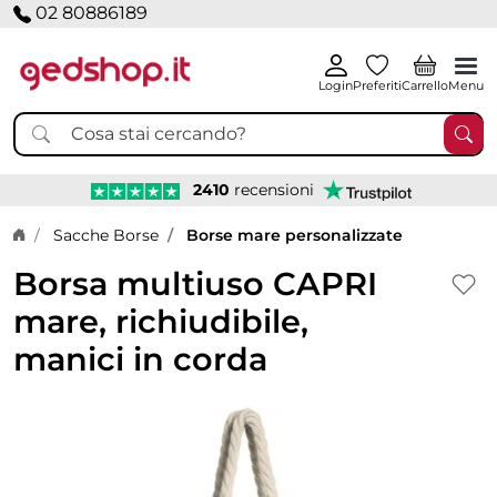
02 80886189
Login
Preferiti
Carrello
Menu
2410
recensioni
Home page
Sacche Borse
Borse mare personalizzate
Borsa multiuso CAPRI
mare, richiudibile,
manici in corda