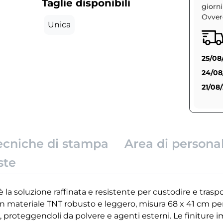
Taglie disponibili
giorni
Ovvero
Unica
25/08
24/08
21/08
ecniche di stampa
Area di persona
ste
 la soluzione raffinata e resistente per custodire e traspo
 in materiale TNT robusto e leggero, misura 68 x 41 cm p
, proteggendoli da polvere e agenti esterni. Le finiture