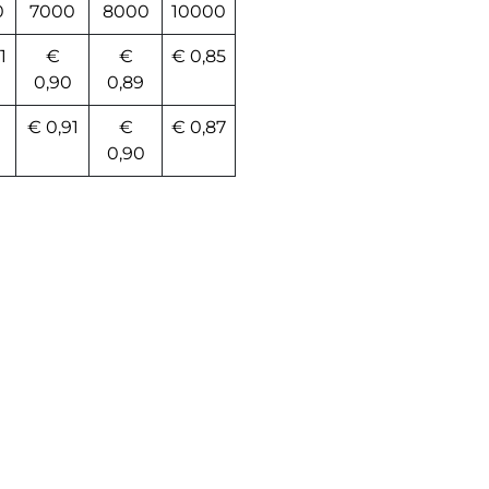
0
7000
8000
10000
1
€
€
€ 0,85
0,90
0,89
€ 0,91
€
€ 0,87
0,90