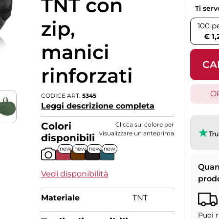
TNT con
Ti ser
zip,
100 p
€ 1,
manici
CA
rinforzati
O
CODICE ART.
5345
Leggi descrizione completa
Colori
Clicca sul colore per
visualizzare un anteprima
disponibili
new
new
new
new
Quan
Vedi disponibilità
prod
Materiale
TNT
Puoi r