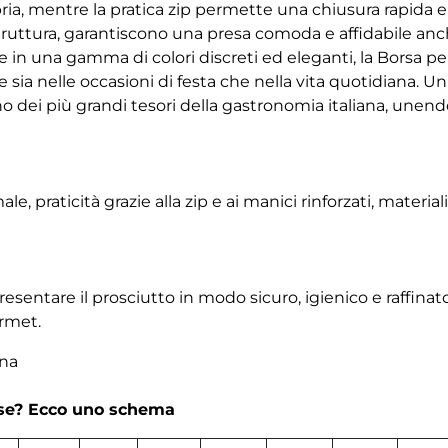
a, mentre la pratica zip permette una chiusura rapida e si
struttura, garantiscono una presa comoda e affidabile an
e in una gamma di colori discreti ed eleganti, la Borsa pe
 sia nelle occasioni di festa che nella vita quotidiana. U
o dei più grandi tesori della gastronomia italiana, unendo
, praticità grazie alla zip e ai manici rinforzati, material
esentare il prosciutto in modo sicuro, igienico e raffinat
urmet.
ina
rse? Ecco uno schema