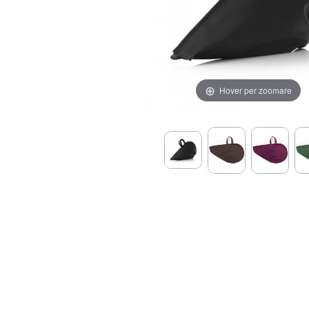
Hover per zoomare