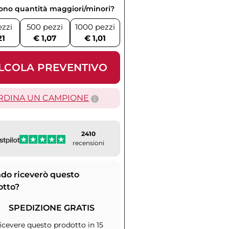
vono quantità maggiori/minori?
ezzi
500 pezzi
1000 pezzi
21
€ 1,07
€ 1,01
LCOLA PREVENTIVO
RDINA UN CAMPIONE
2410
recensioni
do riceverò questo
otto?
SPEDIZIONE GRATIS
icevere questo prodotto in 15