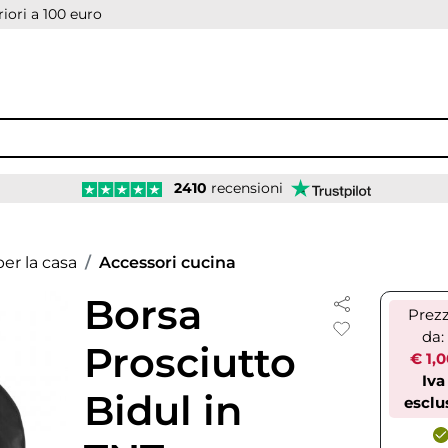
iori a 100 euro
2410
recensioni
er la casa
Accessori cucina
Borsa
Prez
da:
Prosciutto
€ 1,
Iva
Bidul in
esclu