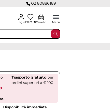
02 80886189
Preferiti
Carrello
Login
Menu
zo
Trasporto gratuito
per
ordini superiori a € 100
00
sa
Disponibilità immediata