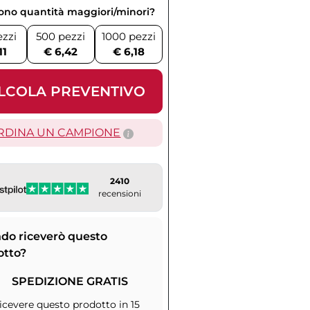
vono quantità maggiori/minori?
ezzi
500 pezzi
1000 pezzi
11
€ 6,42
€ 6,18
LCOLA PREVENTIVO
RDINA UN CAMPIONE
2410
recensioni
do riceverò questo
otto?
SPEDIZIONE GRATIS
icevere questo prodotto in 15