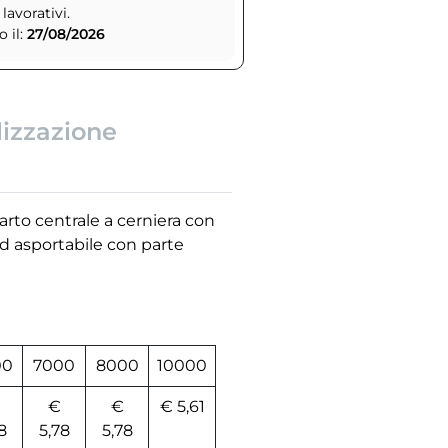
 lavorativi.
 il:
27/08/2026
lizzazione
rto centrale a cerniera con
ed asportabile con parte
00
7000
8000
10000
€
€
€ 5,61
8
5,78
5,78