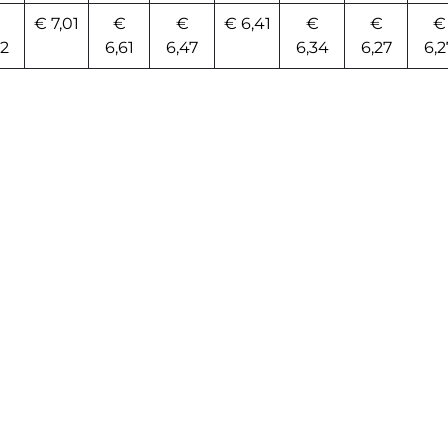
€
€ 7,01
€
€
€ 6,41
€
€
€
82
6,61
6,47
6,34
6,27
6,2