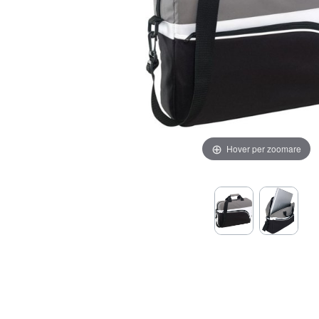
Hover per zoomare