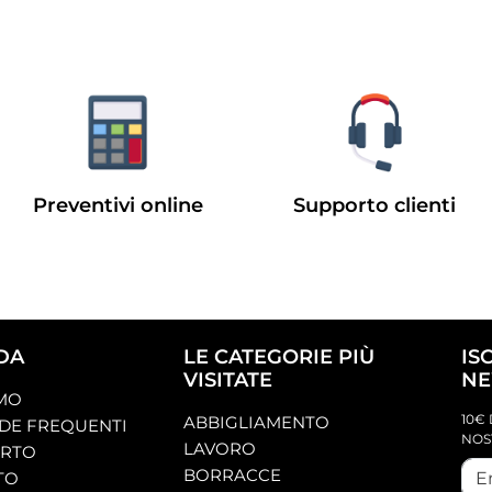
Preventivi online
Supporto clienti
DA
LE CATEGORIE PIÙ
IS
VISITATE
NE
AMO
10€ 
ABBIGLIAMENTO
E FREQUENTI
NOS
LAVORO
ORTO
BORRACCE
TO