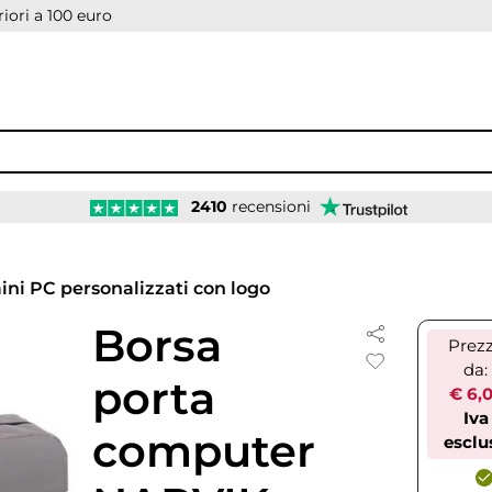
iori a 100 euro
2410
recensioni
ini PC personalizzati con logo
Borsa
Prez
da:
porta
€ 6,
Iva
computer
esclu