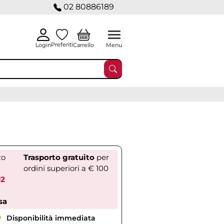
02 80886189
Preferiti
Carrello
Login
Menu
zo
Trasporto gratuito
per
ordini superiori a € 100
02
sa
Disponibilità immediata