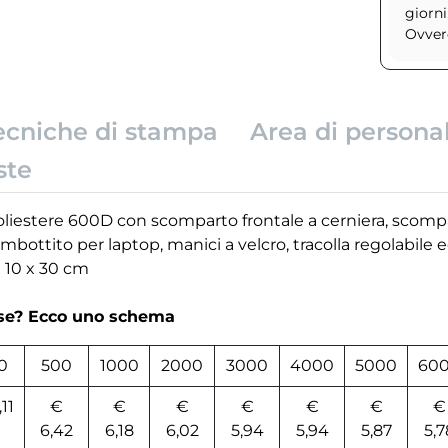
giorni
Ovvero
ecniche di stampa
Area di persona
ste
liestere 600D con scomparto frontale a cerniera, scompa
bottito per laptop, manici a velcro, tracolla regolabile 
x 10 x 30 cm
rse? Ecco uno schema
0
500
1000
2000
3000
4000
5000
60
,11
€
€
€
€
€
€
€
6,42
6,18
6,02
5,94
5,94
5,87
5,7