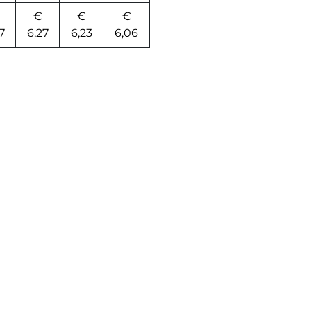
€
€
€
7
6,27
6,23
6,06