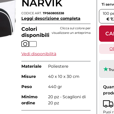
NARVIK
Ti ser
100 p
CODICE ART.
TP560805338
Leggi descrizione completa
€ 7,
Colori
Clicca sul colore per
CA
visualizzare un anteprima
disponibili
O
Vedi disponibilità
Materiale
Poliestere
Misure
40 x 10 x 30 cm
Peso
440 gr
Quan
prod
Minimo
20 pz - Scaglioni di
ordine
20 pz
Puoi r