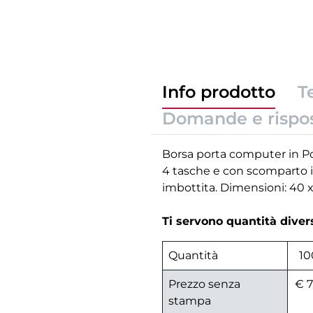
Info prodotto
T
Domande e rispo
Borsa porta computer in Po
4 tasche e con scomparto im
imbottita. Dimensioni: 40 
Ti servono quantità dive
Quantità
10
Prezzo senza
€ 7
stampa