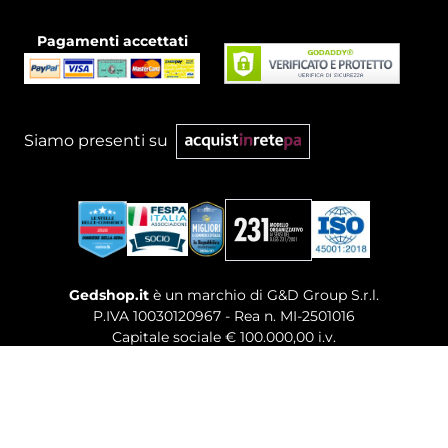
Pagamenti accettati
Siamo presenti su
Gedshop.it
è un marchio di G&D Group S.r.l.
P.IVA 10030120967 - Rea n. MI-2501016
Capitale sociale € 100.000,00 i.v.
Sede legale, Uffici Commerciali: Via Giuseppe Govone,
14 - 20154 Milano (MI)
Tel. 02 80886189
-
Mail. commerciale@gedshop.it