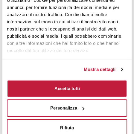
Utilizziamo i cookie per personalizzare contenuti ed
annunci, per fornire funzionalità dei social media e per
Area di personalizzazione
analizzare il nostro traffico. Condividiamo inoltre
informazioni sul modo in cui utilizzi il nostro sito con i
Domande e risposte
nostri partner che si occupano di analisi dei dati web,
pubblicità e social media, i quali potrebbero combinarle
con altre informazioni che hai fornito loro o che hanno
raccolto dal tuo utilizzo dei loro servizi.
Prodotti alternativi
Mostra dettagli
Accetta tutti
Personalizza
Rifiuta