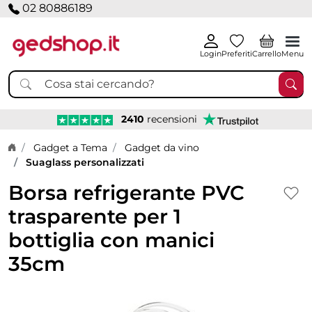
02 80886189
Login
Preferiti
Carrello
Menu
2410
recensioni
Home page
Gadget a Tema
Gadget da vino
Suaglass personalizzati
Borsa refrigerante PVC
trasparente per 1
bottiglia con manici
35cm