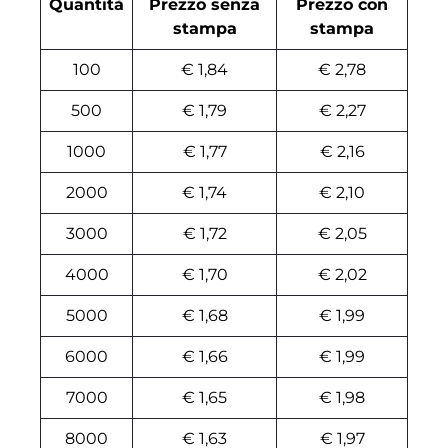
Quantità
Prezzo senza
Prezzo con
stampa
stampa
100
€ 1,84
€ 2,78
500
€ 1,79
€ 2,27
1000
€ 1,77
€ 2,16
2000
€ 1,74
€ 2,10
3000
€ 1,72
€ 2,05
4000
€ 1,70
€ 2,02
5000
€ 1,68
€ 1,99
6000
€ 1,66
€ 1,99
7000
€ 1,65
€ 1,98
8000
€ 1,63
€ 1,97