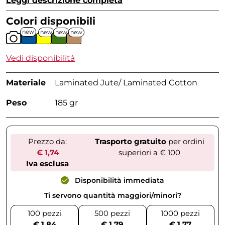
Leggi descrizione completa
Colori disponibili
new
new
new
new
Vedi disponibilità
Materiale
Laminated Jute/ Laminated Cotton
Peso
185 gr
Prezzo da:
Trasporto gratuito
per ordini
€ 1,74
superiori a € 100
Iva esclusa
Disponibilità immediata
Ti servono quantità maggiori/minori?
100 pezzi
500 pezzi
1000 pezzi
€ 1,84
€ 1,79
€ 1,77