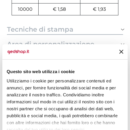
10000
€ 1,58
€ 1,93
Tecniche di stampa
Area di personalizzazione
Domande e risposte
Questo sito web utilizza i cookie
Utilizziamo i cookie per personalizzare contenuti ed
Prodotti alternativi
annunci, per fornire funzionalità dei social media e per
analizzare il nostro traffico. Condividiamo inoltre
informazioni sul modo in cui utilizzi il nostro sito con i
nostri partner che si occupano di analisi dei dati web,
pubblicità e social media, i quali potrebbero combinarle
con altre informazioni che hai fornito loro o che hanno
raccolto dal tuo utilizzo dei loro servizi.