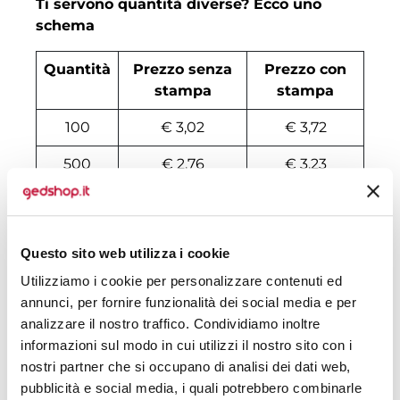
Ti servono quantità diverse? Ecco uno
schema
Quantità
Prezzo senza
Prezzo con
stampa
stampa
100
€ 3,02
€ 3,72
500
€ 2,76
€ 3,23
1000
€ 2,53
€ 2,92
2000
€ 2,48
€ 2,85
Questo sito web utilizza i cookie
3000
€ 2,47
€ 2,82
Utilizziamo i cookie per personalizzare contenuti ed
annunci, per fornire funzionalità dei social media e per
4000
€ 2,46
€ 2,81
analizzare il nostro traffico. Condividiamo inoltre
informazioni sul modo in cui utilizzi il nostro sito con i
5000
€ 2,44
€ 2,80
nostri partner che si occupano di analisi dei dati web,
6000
€ 2,39
€ 2,78
pubblicità e social media, i quali potrebbero combinarle