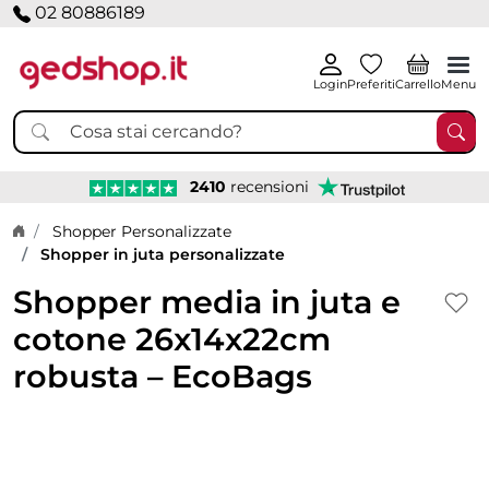
02 80886189
Login
Preferiti
Carrello
Menu
2410
recensioni
Home page
Shopper Personalizzate
Shopper in juta personalizzate
Shopper media in juta e
cotone 26x14x22cm
robusta – EcoBags