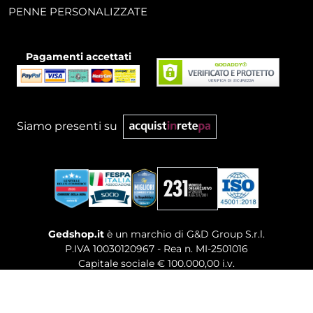
PENNE PERSONALIZZATE
Pagamenti accettati
Siamo presenti su
Gedshop.it
è un marchio di G&D Group S.r.l.
P.IVA 10030120967 - Rea n. MI-2501016
Capitale sociale € 100.000,00 i.v.
Sede legale, Uffici Commerciali: Via Giuseppe Govone,
14 - 20154 Milano (MI)
Tel. 02 80886189
-
Mail. commerciale@gedshop.it