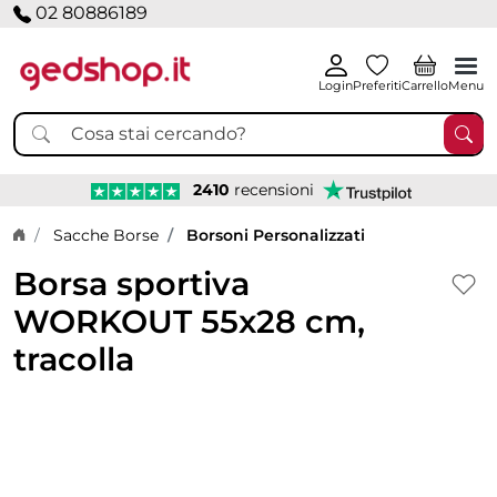
02 80886189
Login
Preferiti
Carrello
Menu
2410
recensioni
Home page
Sacche Borse
Borsoni Personalizzati
Borsa sportiva
WORKOUT 55x28 cm,
tracolla