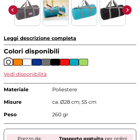
Leggi descrizione completa
Colori disponibili
Vedi disponibilità
Materiale
Poliestere
Misure
ca. Ø28 cm; 55 cm
Peso
260 gr
Prezzo da:
Trasporto gratuito
per ordini