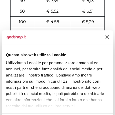
30
€ 7,39
€ 8,13
50
€ 5,52
€ 6,51
100
€ 4,58
€ 5,29
200
€ 4,19
€ 5,03
500
€ 3,89
€ 4,48
1000
€ 3,65
€ 4,08
Questo sito web utilizza i cookie
Utilizziamo i cookie per personalizzare contenuti ed
1500
€ 3,58
€ 4,01
annunci, per fornire funzionalità dei social media e per
2000
€ 3,49
€ 3,94
analizzare il nostro traffico. Condividiamo inoltre
informazioni sul modo in cui utilizzi il nostro sito con i
3000
€ 3,41
€ 3,88
nostri partner che si occupano di analisi dei dati web,
pubblicità e social media, i quali potrebbero combinarle
5000
€ 3,34
€ 3,74
con altre informazioni che hai fornito loro o che hanno
10000
€ 3,08
€ 3,53
raccolto dal tuo utilizzo dei loro servizi.