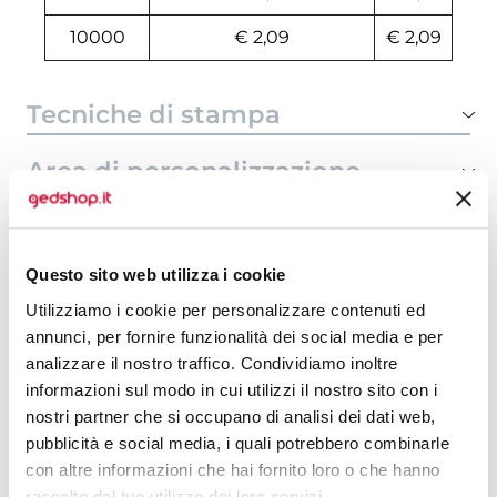
10000
€ 2,09
€ 2,09
Tecniche di stampa
Area di personalizzazione
Domande e risposte
Questo sito web utilizza i cookie
Utilizziamo i cookie per personalizzare contenuti ed
Prodotti alternativi
annunci, per fornire funzionalità dei social media e per
analizzare il nostro traffico. Condividiamo inoltre
informazioni sul modo in cui utilizzi il nostro sito con i
nostri partner che si occupano di analisi dei dati web,
pubblicità e social media, i quali potrebbero combinarle
con altre informazioni che hai fornito loro o che hanno
raccolto dal tuo utilizzo dei loro servizi.