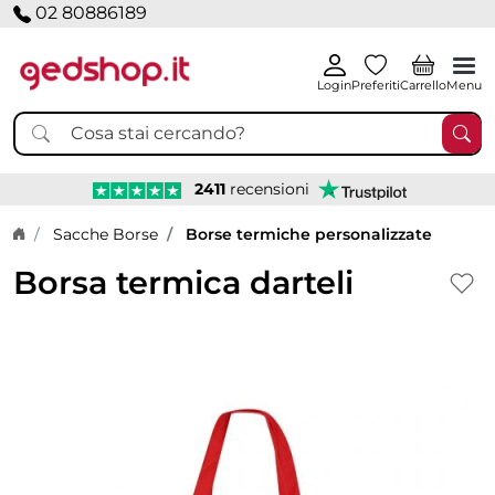
02 80886189
Login
Preferiti
Carrello
Menu
2411
recensioni
Home page
Sacche Borse
Borse termiche personalizzate
Borsa termica darteli