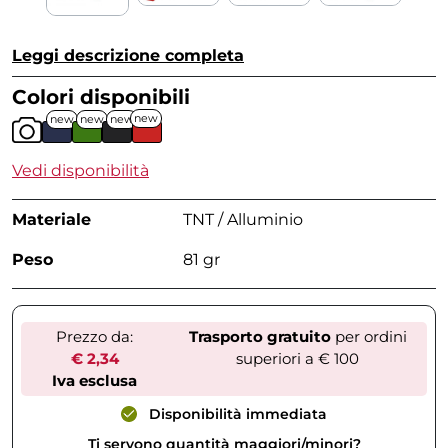
Leggi descrizione completa
Colori disponibili
new
new
new
new
Vedi disponibilità
Materiale
TNT / Alluminio
Peso
81 gr
Prezzo da:
Trasporto gratuito
per ordini
€ 2,34
superiori a € 100
Iva esclusa
Disponibilità immediata
Ti servono quantità maggiori/minori?