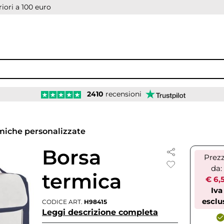
iori a 100 euro
2410
recensioni
miche personalizzate
Borsa
Prez
da:
termica
€ 6,
Iva
esclu
CODICE ART.
H98415
Leggi descrizione completa