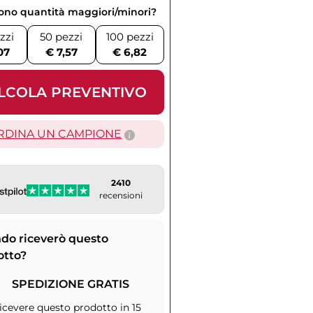
vono quantità maggiori/minori?
zzi
50 pezzi
100 pezzi
07
€ 7,57
€ 6,82
LCOLA PREVENTIVO
RDINA UN CAMPIONE
2410
recensioni
do riceverò questo
otto?
SPEDIZIONE GRATIS
icevere questo prodotto in 15