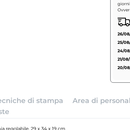
giorni
Ovvero
26/08
25/08
24/08
21/08
20/08
ecniche di stampa
Area di persona
ste
a regolabile. 29 x 34 x 19 cm