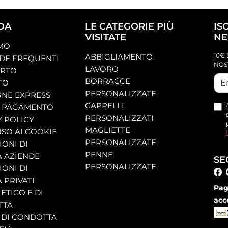
DA
LE CATEGORIE PIÙ
IS
VISITATE
NE
AMO
10€ 
ABBIGLIAMENTO
E FREQUENTI
NOS
LAVORO
ORTO
BORRACCE
TO
PERSONALIZZATE
NE EXPRESS
CAPPELLI
 PAGAMENTO
PERSONALIZZATI
Y POLICY
MAGLIETTE
SO AI COOKIE
PERSONALIZZATE
ONI DI
PENNE
A AZIENDE
SE
PERSONALIZZATE
ONI DI
 PRIVATI
Pag
ETICO E DI
acc
TTA
 DI CONDOTTA