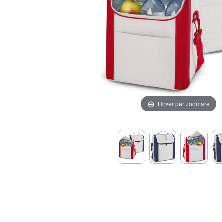
Hover per zoomare