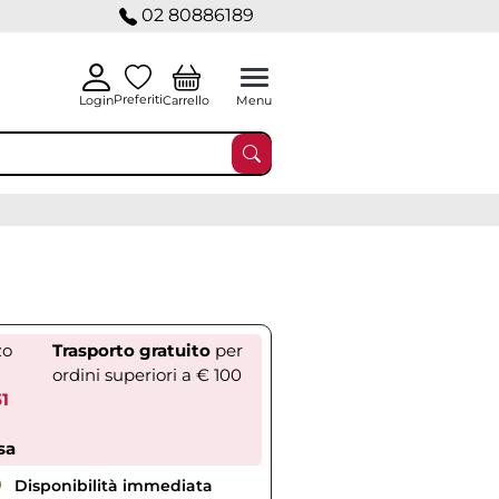
02 80886189
Preferiti
Carrello
Login
Menu
zo
Trasporto gratuito
per
ordini superiori a € 100
51
sa
Disponibilità immediata