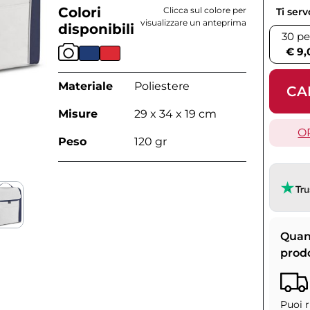
Colori
Clicca sul colore per
Ti ser
visualizzare un anteprima
disponibili
30 pe
€ 9,
Materiale
Poliestere
CA
Misure
29 x 34 x 19 cm
O
Peso
120 gr
Quan
prod
Puoi r