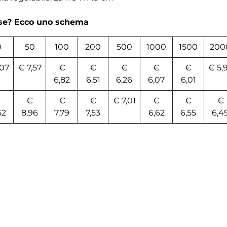
rse? Ecco uno schema
0
50
100
200
500
1000
1500
200
,07
€ 7,57
€
€
€
€
€
€ 5,
6,82
6,51
6,26
6,07
6,01
€
€
€
€ 7,01
€
€
€
52
8,96
7,79
7,53
6,62
6,55
6,4