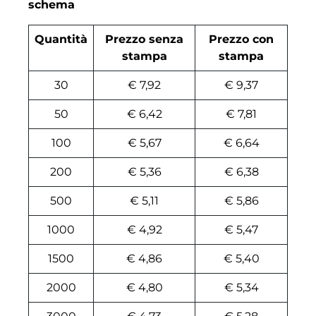
schema
Quantità
Prezzo senza
Prezzo con
stampa
stampa
30
€ 7,92
€ 9,37
50
€ 6,42
€ 7,81
100
€ 5,67
€ 6,64
200
€ 5,36
€ 6,38
500
€ 5,11
€ 5,86
1000
€ 4,92
€ 5,47
1500
€ 4,86
€ 5,40
2000
€ 4,80
€ 5,34