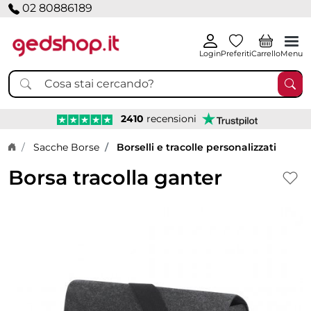
02 80886189
Login
Preferiti
Carrello
Menu
2410
recensioni
Home page
Sacche Borse
Borselli e tracolle personalizzati
Borsa tracolla ganter