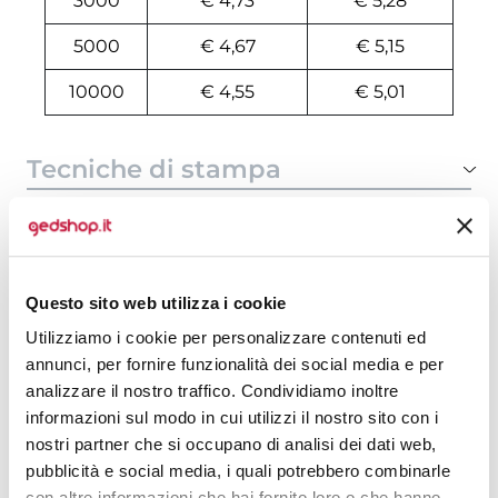
3000
€ 4,73
€ 5,28
5000
€ 4,67
€ 5,15
10000
€ 4,55
€ 5,01
Tecniche di stampa
Area di personalizzazione
Domande e risposte
Questo sito web utilizza i cookie
Utilizziamo i cookie per personalizzare contenuti ed
annunci, per fornire funzionalità dei social media e per
Prodotti alternativi
analizzare il nostro traffico. Condividiamo inoltre
informazioni sul modo in cui utilizzi il nostro sito con i
nostri partner che si occupano di analisi dei dati web,
pubblicità e social media, i quali potrebbero combinarle
con altre informazioni che hai fornito loro o che hanno