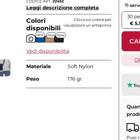
CODICE ART.
22452
Ti ser
Leggi descrizione completa
30 pe
Colori
Clicca sul colore per
€ 5,
visualizzare un anteprima
disponibili
new
new
new
CA
Vedi disponibilità
O
Materiale
Soft Nylon
Peso
176 gr
Quan
prod
Puoi r