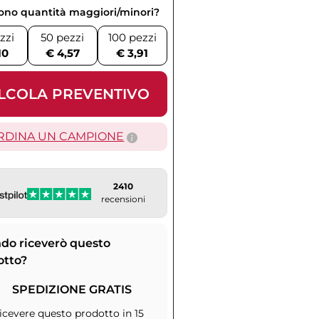
vono quantità maggiori/minori?
zzi
50 pezzi
100 pezzi
10
€ 4,57
€ 3,91
LCOLA PREVENTIVO
RDINA UN CAMPIONE
2410
recensioni
do riceverò questo
otto?
SPEDIZIONE GRATIS
icevere questo prodotto in 15