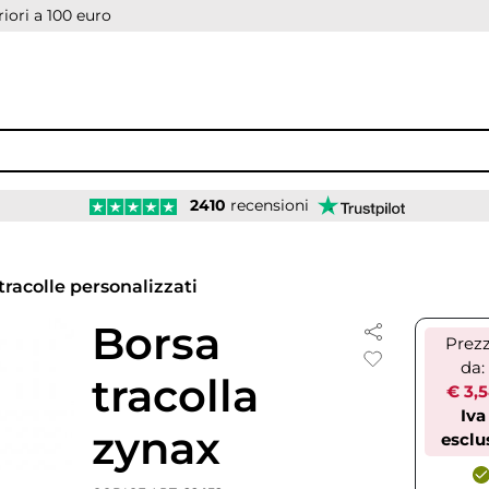
iori a 100 euro
2410
recensioni
 tracolle personalizzati
Borsa
Prez
da:
tracolla
€ 3,
Iva
zynax
esclu