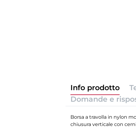
Info prodotto
T
Domande e rispo
Borsa a travolla in nylon m
chiusura verticale con cern