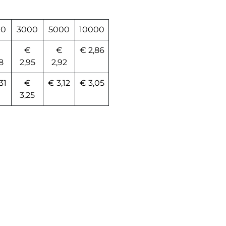
00
3000
5000
10000
€
€
€ 2,86
8
2,95
2,92
31
€
€ 3,12
€ 3,05
3,25