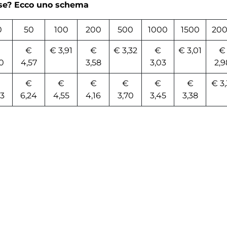
rse? Ecco uno schema
0
50
100
200
500
1000
1500
20
€
€ 3,91
€
€ 3,32
€
€ 3,01
€
10
4,57
3,58
3,03
2,9
€
€
€
€
€
€
€ 3,
93
6,24
4,55
4,16
3,70
3,45
3,38