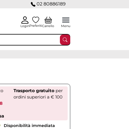
02 80886189
Preferiti
Carrello
Login
Menu
zo
Trasporto gratuito
per
ordini superiori a € 100
58
sa
Disponibilità immediata