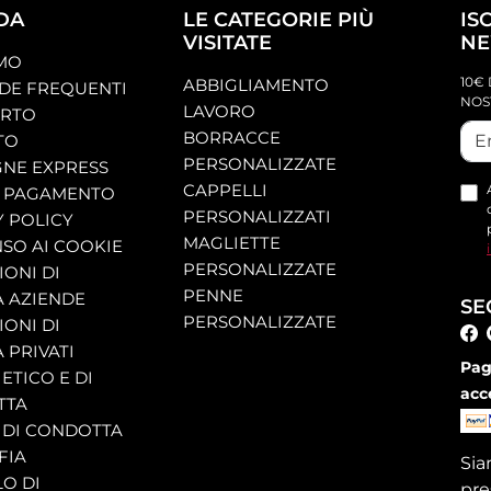
DA
LE CATEGORIE PIÙ
IS
VISITATE
NE
AMO
10€ 
ABBIGLIAMENTO
E FREQUENTI
NOS
LAVORO
ORTO
BORRACCE
TO
PERSONALIZZATE
NE EXPRESS
CAPPELLI
 PAGAMENTO
PERSONALIZZATI
Y POLICY
MAGLIETTE
SO AI COOKIE
PERSONALIZZATE
ONI DI
PENNE
A AZIENDE
SE
PERSONALIZZATE
ONI DI
 PRIVATI
Pag
ETICO E DI
acc
TTA
 DI CONDOTTA
FIA
Si
O DI
pre