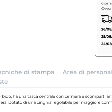
giorni
Ovvero
26/08
25/08
24/08
ecniche di stampa
Area di persona
ste
orbido, ha una tasca centrale con cerniera e scomparti an
iera. Dotato di una cinghia regolabile per maggiore comf