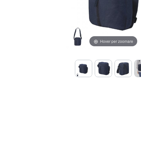
Hover per zoomare