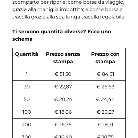
scomparto per riporle; come borsa da viaggio,
grazie alla maniglia imbottita; e come borsa a
tracolla grazie alla sua lunga tracolla regolabile.
Ti servono quantità diverse? Ecco uno
schema
Quantità
Prezzo senza
Prezzo con
stampa
stampa
1
€ 51,50
€ 84,61
30
€ 22,87
€ 26,63
50
€ 20,24
€ 24,44
100
€ 18,06
€ 20,27
200
€ 16,76
€ 19,71
300
€ 16,40
€ 18,75