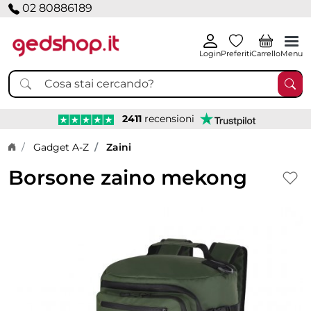
02 80886189
Login
Preferiti
Carrello
Menu
2411
recensioni
Home page
Gadget A-Z
Zaini
Borsone zaino mekong