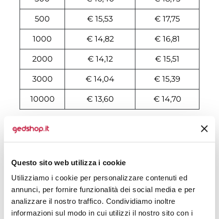
500
€ 15,53
€ 17,75
1000
€ 14,82
€ 16,81
2000
€ 14,12
€ 15,51
3000
€ 14,04
€ 15,39
10000
€ 13,60
€ 14,70
Tecniche di stampa
Area di personalizzazione
Questo sito web utilizza i cookie
Utilizziamo i cookie per personalizzare contenuti ed
Domande e risposte
annunci, per fornire funzionalità dei social media e per
analizzare il nostro traffico. Condividiamo inoltre
informazioni sul modo in cui utilizzi il nostro sito con i