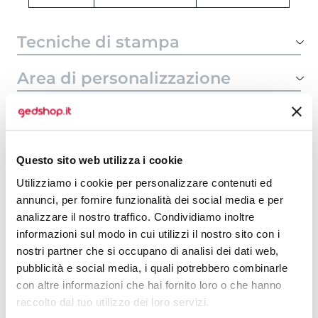
Tecniche di stampa
Area di personalizzazione
Domande e risposte
Questo sito web utilizza i cookie
Prodotti alternativi
Utilizziamo i cookie per personalizzare contenuti ed
annunci, per fornire funzionalità dei social media e per
analizzare il nostro traffico. Condividiamo inoltre
informazioni sul modo in cui utilizzi il nostro sito con i
nostri partner che si occupano di analisi dei dati web,
pubblicità e social media, i quali potrebbero combinarle
con altre informazioni che hai fornito loro o che hanno
raccolto dal tuo utilizzo dei loro servizi.