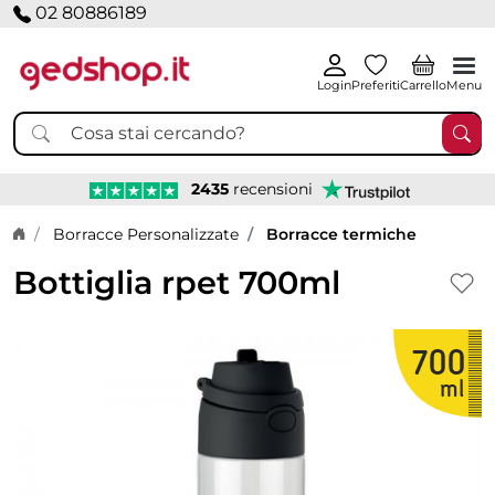
02 80886189
Login
Preferiti
Carrello
Menu
2435
recensioni
Home page
Borracce Personalizzate
Borracce termiche
Bottiglia rpet 700ml